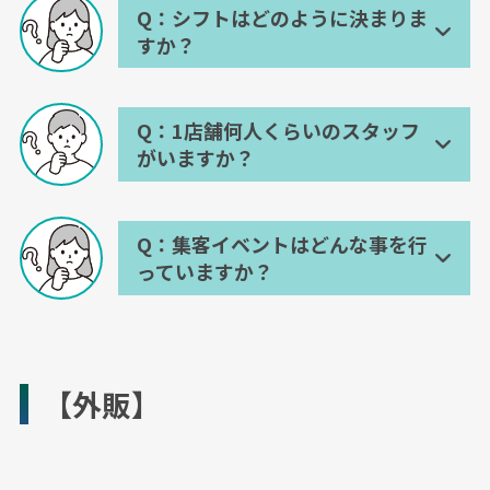
関する資格や宅建など不動産資格
で復帰いただいています。勤務時
Q：シフトはどのように決まりま
基本的に就業時間を超えた営業活
既契約のお客様へ環境や体況な
をお持ちでしたら、入社後お客様
間も積極的にご相談ください。
すか？
動は行っておりませんが、急ぎの
どお変わりないか定期連絡。
のライフプランについてお伺いす
事務作業が残ってしまったときは
A：店舗内で相談して決めます。
オリジナル顧客管理システムで
る際に資格を活かすことが出来る
残業をしていただくことがござい
過去の面談を振り返り、前回ご
でしょう。
ます。月平均の残業時間は10時間
Q：1店舗何人くらいのスタッフ
希望休や有給は遠慮なくお伝えく
提案出来なかった保障や不足し
程度です。
がいますか？
ださい。職場の性質上、土日祝に
ている保障を確認し、お客様へ
お客様の来店が多くなることがご
ご連絡。
A：2～3名。
ざいますので、平日に公休を取得
自動車保険や火災保険、傷害保
いただくことが多くなります。
Q：集客イベントはどんな事を行
店舗の規模により異なりますが、2
険など損害保険の更新が近い方
っていますか？
名～3名のスタッフが配属されてお
へご連絡とご案内。
ります。円滑な店舗運営を考えて1
A：血管年齢やパターゴルフ、オリ
スタッフや店長と案件を共有し
店舗最低3名は配属させたいと考え
ジナル缶バッジ作り、ガラポンな
て最善のプランを検討。
ておりますので、皆様からのご応
ど。
次回ご提案するプランやお申込
募お待ちしております。
【外販】
書の作成。
一人でも多くのお客様にほけんの
研修動画視聴で自学。
110番を身近に感じていただけるよ
うに、店舗内で話し合い定期的に
スタッフや店長とロールプレイ