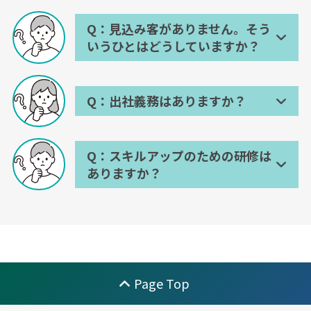
実施しています。お客様にスタッ
で提案内容を確認。
フのことを知っていただくとても
パンフレットや備品の在庫確
Q：見込み客がありません。そう
貴重な機会です。
認、発注。
いうひとはどうしていますか？
店舗の認知活動（ハンディン
A：グループ会社や提携先からの紹
グ・チラシやティッシュ配
介があります。
Q：出社義務はありますか？
り）、イベント準備 等
グループ会社や提携先から紹介は
A：週に2日の出社義務がございま
ありますが、紹介いただいたお客
す。
様が私たちの仕事に満足いただ
Q：スキルアップのための研修は
き、そのお客様からご紹介をいた
ありますか？
支社、支店、オフィスに出社する
だくまでのスキルが求められま
ことで新しい情報を得ることが出
A：入社初期研修とは別に業界のト
す。また、業績基準を設け、基準
来ます。また、仲間と案件や成功
レンドを考えて定期的に研修を実
を超えている方に提携先のご紹介
事例を共有することで新しい気付
施しています。
をしています。この仕事を長く続
きが生まれ、お客様への提案の幅
けていくための仕組みが用意され
が広がります。
資産形成に必要となる知識や情報
ています。
提供スキルの習得を目指し、外部
Page Top
講師をお招きしてのオンラインの