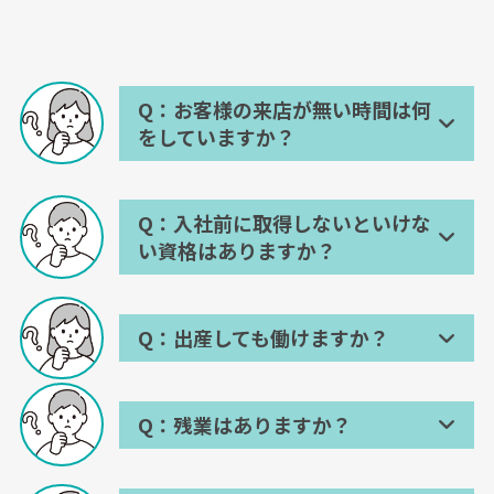
Q：お客様の来店が無い時間は何
をしていますか？
A：お客様のことを考え活動してい
ます。
Q：入社前に取得しないといけな
い資格はありますか？
お客様との面談を振り返り、ヒ
アリング内容や情報提供した内
A：特にありません。
容をオリジナル顧客管理システ
ムに残す。
Q：出産しても働けますか？
保険を取り扱うにあたり必要な資
格はご入社後に取得していただき
取り扱い保険会社担当者と打ち
A：もちろん働けます。
ます。テキスト等もご入社前に準
合わせ。
備しておりますので、ご安心くだ
Q：残業はありますか？
出産前はもちろん、産後も育児休
新商品と旧商品の比較、新たな
さい。既にファイナンシャルプラ
暇を取得いただいています。職場
提案としてどのように組み込む
A：あります。
ンナーや証券外務員などの金融に
へは皆さんのご希望のタイミング
か検討。