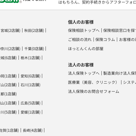
はもちろん、契約手続きからアフターフォ
個人のお客様
(2店舗)
(2店舗)
保険相談トップへ
保険相談窓口を探
宮城
秋田
ご相談の流れ
保険コラム
お客様の
(2店舗)
(0店舗)
ほっとんくんの部屋
神奈川
千葉
(6店舗)
(1店舗)
茨城
栃木
法人のお客様
法人保険トップへ
製造業向け法人保
(1店舗)
(6店舗)
静岡
愛知
医療業（美容、クリニック）
システ
(2店舗)
(1店舗)
富山
石川
法人保険のお問合せフォーム
(1店舗)
京都
(1店舗)
(5店舗)
岡山
広島
(5店舗)
(1店舗)
香川
愛媛
(1店舗)
(4店舗)
佐賀
長崎