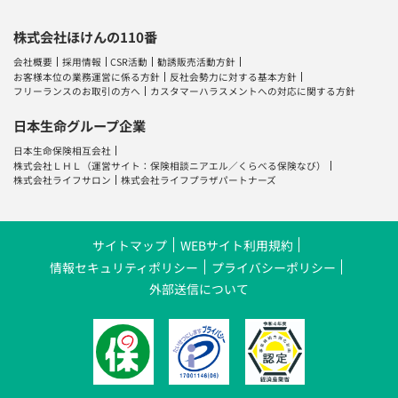
株式会社ほけんの110番
会社概要
採用情報
CSR活動
勧誘販売活動方針
お客様本位の業務運営に係る方針
反社会勢力に対する基本方針
フリーランスのお取引の方へ
カスタマーハラスメントへの対応に関する方針
日本生命グループ企業
日本生命保険相互会社
株式会社ＬＨＬ
（運営サイト：
保険相談ニアエル
／
くらべる保険なび
）
株式会社ライフサロン
株式会社ライフプラザパートナーズ
サイトマップ
WEBサイト利用規約
情報セキュリティポリシー
プライバシーポリシー
外部送信について