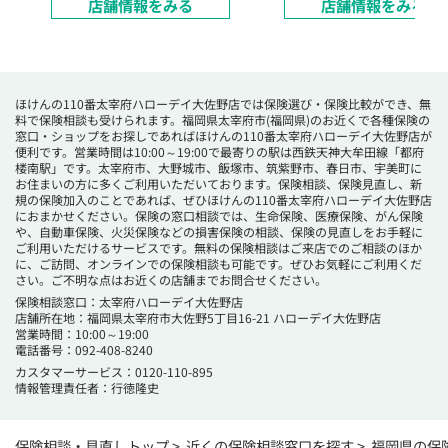
店舗情報をみる
店舗情報をみる
ほけんの110番太宰府ハローデイ大佐野店では保険選び・保険比較ができ、無
料で保険相談も受けられます。福岡県太宰府市(福岡県)のお近くで各種保険の
窓口・ショップをお探しであればほけんの110番太宰府ハローデイ大佐野店が
便利です。営業時間は10:00～19:00で最寄りの駅は西鉄天神大牟田線「都府
楼南駅」です。太宰府市、大野城市、飯塚市、筑紫野市、春日市、宇美町に
お住まいの方に多くご利用いただいております。保険相談、保険見直し、新
規の保険加入のことであれば、ぜひほけんの110番太宰府ハローデイ大佐野店
におまかせください。保険の窓口相談では、生命保険、医療保険、がん保険
や、自動車保険、火災保険などの損害保険の相談、保険の見直しをお手軽に
ご利用いただけるサービスです。無料の保険相談はご来店でのご相談のほか
に、ご訪問、オンラインでの保険相談も可能です。ぜひお気軽にご利用くだ
さい。ご不明な点はお近くの店舗までお問合せください。
保険相談窓口：太宰府ハローデイ大佐野店
店舗所在地：福岡県太宰府市大佐野5丁目16-21 ハローデイ大佐野店
営業時間：10:00～19:00
電話番号：
092-408-8240
カスタマーサービス：0120-110-895
情報管理責任者：行徳隆史
保険相談・見直しトップ
近くの保険相談窓口を探す
福岡県の保