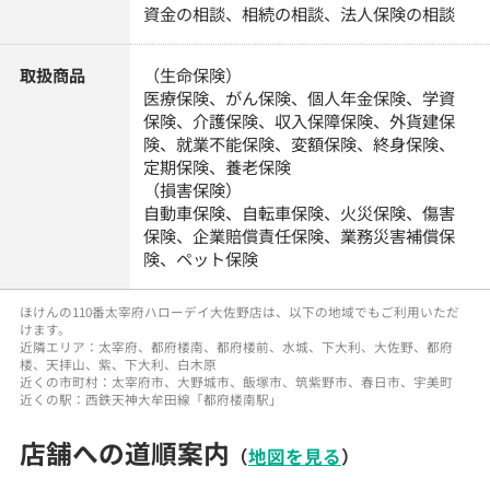
資金の相談、相続の相談、法人保険の相談
取扱商品
（生命保険）
医療保険、がん保険、個人年金保険、学資
保険、介護保険、収入保障保険、外貨建保
険、就業不能保険、変額保険、終身保険、
定期保険、養老保険
（損害保険）
自動車保険、自転車保険、火災保険、傷害
保険、企業賠償責任保険、業務災害補償保
険、ペット保険
ほけんの110番太宰府ハローデイ大佐野店は、以下の地域でもご利用いただ
けます。
近隣エリア：太宰府、都府楼南、都府楼前、水城、下大利、大佐野、都府
楼、天拝山、紫、下大利、白木原
近くの市町村：太宰府市、大野城市、飯塚市、筑紫野市、春日市、宇美町
近くの駅：西鉄天神大牟田線「都府楼南駅」
店舗への道順案内
（
地図を見る
）