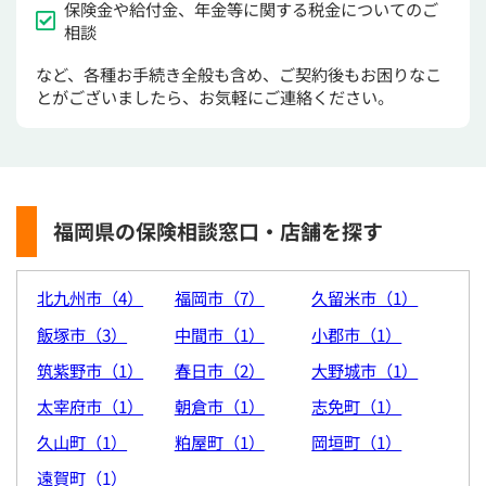
保険金や給付金、年金等に関する税金についてのご
相談
など、各種お手続き全般も含め、ご契約後もお困りなこ
とがございましたら、お気軽にご連絡ください。
福岡県の保険相談窓口・店舗を探す
北九州市（4）
福岡市（7）
久留米市（1）
飯塚市（3）
中間市（1）
小郡市（1）
筑紫野市（1）
春日市（2）
大野城市（1）
太宰府市（1）
朝倉市（1）
志免町（1）
久山町（1）
粕屋町（1）
岡垣町（1）
遠賀町（1）