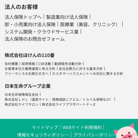
法人のお客様
法人保険トップへ
製造業向け法人保険
卸・小売業向け法人保険
医療業（美容、クリニック）
システム開発・クラウドサービス業
法人保険のお問合せフォーム
株式会社ほけんの110番
会社概要
採用情報
CSR活動
勧誘販売活動方針
お客様本位の業務運営に係る方針
反社会勢力に対する基本方針
フリーランスのお取引の方へ
カスタマーハラスメントへの対応に関する方針
日本生命グループ企業
日本生命保険相互会社
株式会社ＬＨＬ
（運営サイト：
保険相談ニアエル
／
くらべる保険なび
）
株式会社ライフサロン
株式会社ライフプラザパートナーズ
サイトマップ
WEBサイト利用規約
情報セキュリティポリシー
プライバシーポリシー