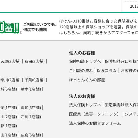
2013
ほけんの110番はお客様に合った保険選び
ご相談はいつでも、
120店舗以上の保険ショップを運営。保険
何度でも無料
はもちろん、契約手続きからアフターフォ
個人のお客様
(2店舗)
(2店舗)
保険相談トップへ
保険相談窓口を探
宮城
秋田
ご相談の流れ
保険コラム
お客様の
(2店舗)
(0店舗)
ほっとんくんの部屋
神奈川
千葉
(6店舗)
(1店舗)
茨城
栃木
法人のお客様
法人保険トップへ
製造業向け法人保
(1店舗)
(6店舗)
静岡
愛知
医療業（美容、クリニック）
システ
(2店舗)
(1店舗)
富山
石川
法人保険のお問合せフォーム
(1店舗)
京都
(1店舗)
(5店舗)
岡山
広島