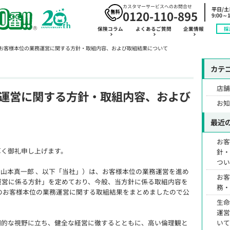
カスタマーサービスへのお問合せ
平日/
0120-110-895
9:00～1
保険コラム
よくあるご質問
企業情報
採
お客様本位の業務運営に関する方針・取組内容、および取組結果について
カテ
店
運営に関する方針・取組内容、および
お
最近
お
厚く御礼申し上げます。
針
つ
長 山本真一郎 、以下「当社」）は、お客様本位の業務運営を進め
お
運営に係る方針」を定めており、今般、当方針に係る取組内容を
務
度のお客様本位の業務運営に関する取組結果をまとめましたので公
生
運
い
期的な視野に立ち、健全な経営に徹するとともに、高い倫理観と