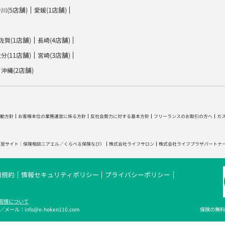
(5店舗)
(1店舗)
香川
愛媛
(1店舗)
(4店舗)
佐賀
長崎
(11店舗)
(3店舗)
大分
宮崎
(2店舗)
沖縄
動方針
お客様本位の業務運営に係る方針
反社会勢力に対する基本方針
フリーランスのお取引の方へ
カ
運営サイト：
保険相談ニアエル
／
くらべる保険なび
）
株式会社ライフサロン
株式会社ライフプラザパートナ
用規約
情報セキュリティポリシー
プライバシーポリシー
苦情について
メール：info@e-hoken110.com
保険の無料相