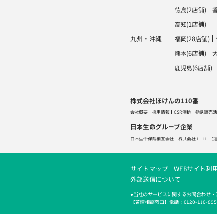
(2店舗)
徳島
(1店舗)
高知
九州・沖縄
(28店舗)
福岡
(6店舗)
熊本
(6店舗)
鹿児島
株式会社ほけんの110番
会社概要
採用情報
CSR活動
勧誘販売活
日本生命グループ企業
日本生命保険相互会社
株式会社ＬＨＬ
（
サイトマップ
WEBサイト利
外部送信について
●当社のサービスに関するお問合わせ・
【苦情相談窓口】電話：0120-110-895／