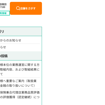
土日祝日
7:00
店舗をさがす
用情報
ゴリ
舗からのお知らせ
知らせ
の投稿
客様本位の業務運営に関する方
・取組内容、および取組結果に
いて
客様へ重要なご案内（取扱業
・金銭の取り扱いについて）
命保険乗合代理店業務品質評価
営の評価獲得（認定継続）につ
て