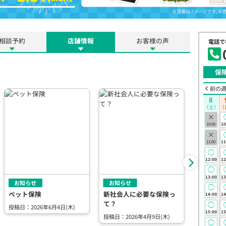
相談予約
店舗情報
お客様の声
電話で
保
前の
8
（土）
（
×
10:00
10
×
11:00
11
◯
12:00
12
◯
13:00
13
お知らせ
お知らせ
お知らせ
◯
ペット保険
新社会人に必要な保険っ
家族の生
14:00
14
て？
（死亡保
◯
投稿日：2026年6月4日(木)
15:00
15
投稿日：2026年4月9日(木)
投稿日：20
◯