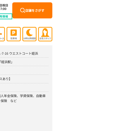
土日祝日
7:00
店舗をさがす
用情報
1-7-16 ウエストコート姪浜
「姪浜駅」
スあり】
個人年金保険、学資保険、自動車
ト保険 など