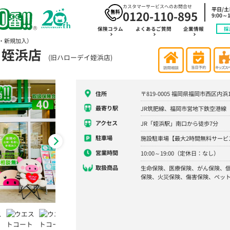
カスタマーサービスへのお問合せ
平日/
0120-110-895
9:00～1
保険コラム
よくあるご質問
企業情報
採
・新規加入）
ト姪浜店
(旧ハローデイ姪浜店)
住所
〒819-0005 福岡県福岡市西区内浜
最寄り駅
JR筑肥線、福岡市営地下鉄空港線
アクセス
JR「姪浜駅」南口から徒歩7分
駐車場
施設駐車場【最大2時間無料サービ
営業時間
10:00～19:00（定休日：なし）
取扱商品
生命保険、医療保険、がん保険、
保険、火災保険、傷害保険、ペッ