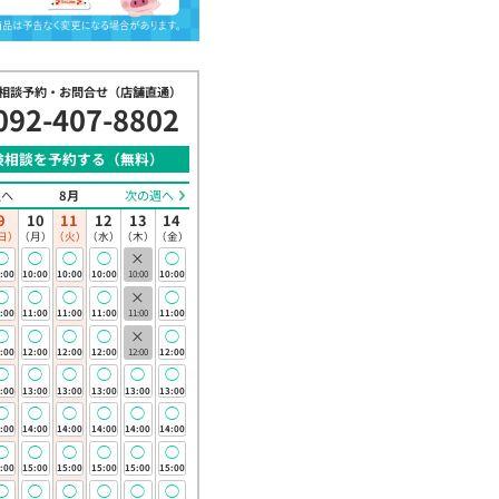
相談予約・お問合せ（店舗直通）
092-407-8802
険相談を予約する（無料）
週へ
8月
次の週へ
9
10
11
12
13
14
日）
（月）
（火）
（水）
（木）
（金）
◯
◯
◯
◯
×
◯
:00
10:00
10:00
10:00
10:00
10:00
◯
◯
◯
◯
×
◯
:00
11:00
11:00
11:00
11:00
11:00
◯
◯
◯
◯
×
◯
:00
12:00
12:00
12:00
12:00
12:00
◯
◯
◯
◯
◯
◯
:00
13:00
13:00
13:00
13:00
13:00
◯
◯
◯
◯
◯
◯
活を守る保険
:00
14:00
14:00
14:00
14:00
14:00
険）
◯
◯
◯
◯
◯
◯
:00
15:00
15:00
15:00
15:00
15:00
26年3月2日(月)
◯
◯
◯
◯
◯
◯