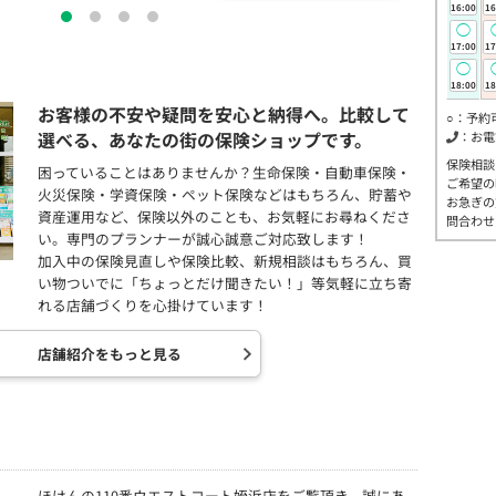
16:00
16
◯
17:00
17
◯
18:00
18
お客様の不安や疑問を安心と納得へ。比較して
○：予約
選べる、あなたの街の保険ショップです。
：お電
保険相談
困っていることはありませんか？生命保険・自動車保険・
ご希望の
火災保険・学資保険・ペット保険などはもちろん、貯蓄や
お急ぎの
資産運用など、保険以外のことも、お気軽にお尋ねくださ
問合わせ
い。専門のプランナーが誠心誠意ご対応致します！
加入中の保険見直しや保険比較、新規相談はもちろん、買
い物ついでに「ちょっとだけ聞きたい！」等気軽に立ち寄
れる店舗づくりを心掛けています！
店舗紹介をもっと見る
ほけんの110番ウエストコート姪浜店をご覧頂き、誠にあ