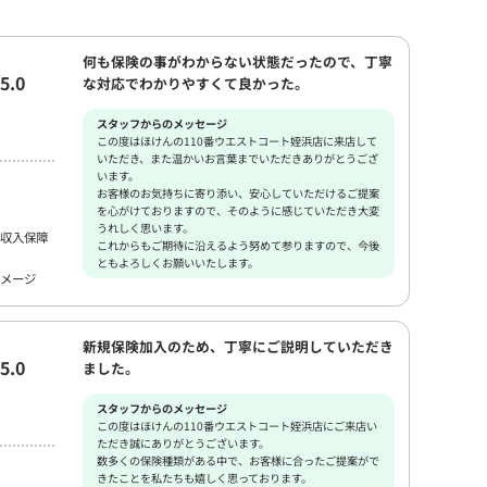
何も保険の事がわからない状態だったので、丁寧
5.0
な対応でわかりやすくて良かった。
スタッフからのメッセージ
この度はほけんの110番ウエストコート姪浜店に来店して
いただき、また温かいお言葉までいただきありがとうござ
います。
お客様のお気持ちに寄り添い、安心していただけるご提案
を心がけておりますので、そのように感じていただき大変
うれしく思います。
収入保障
これからもご期待に沿えるよう努めて参りますので、今後
ともよろしくお願いいたします。
メージ
新規保険加入のため、丁寧にご説明していただき
5.0
ました。
スタッフからのメッセージ
この度はほけんの110番ウエストコート姪浜店にご来店い
ただき誠にありがとうございます。
数多くの保険種類がある中で、お客様に合ったご提案がで
きたことを私たちも嬉しく思っております。