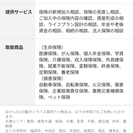
提供サービス
保険の新規加入相談、保険の見直し相談、
ご加入中の保険内容の確認、資産形成の相
談、ライフプラン設計の相談、年金や老後
資金の相談、相続の相談、法人保険の相談
取扱商品
（生命保険）
医療保険、がん保険、個人年金保険、学資
保険、介護保険、収入保障保険、外貨建保
険、就業不能保険、変額保険、終身保険、
定期保険、養老保険
（損害保険）
自動車保険、自転車保険、火災保険、傷害
保険、企業賠償責任保険、業務災害補償保
険、ペット保険
ほけんの110番ボンラパス薬院六つ角店は、以下の地域でもご利用いただけ
ます。
近隣エリア：薬院、薬院大通、桜坂、大橋、高宮、平尾、渡辺通、井尻、雑
餉隈
近くの市町村：福岡市、中央区、西区、早良区、城南区、南区、博多区、春