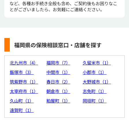
など、各種お手続き全般も含め、ご契約後もお困りなこ
とがございましたら、お気軽にご連絡ください。
福岡県の保険相談窓口・店舗を探す
北九州市（4）
福岡市（7）
久留米市（1）
飯塚市（3）
中間市（1）
小郡市（1）
筑紫野市（1）
春日市（2）
大野城市（1）
太宰府市（1）
朝倉市（1）
志免町（1）
久山町（1）
粕屋町（1）
岡垣町（1）
遠賀町（1）