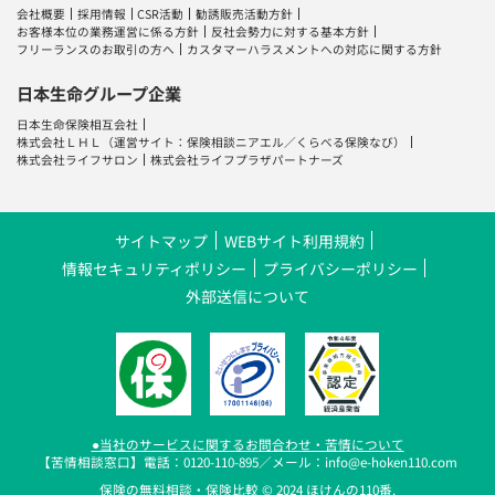
会社概要
採用情報
CSR活動
勧誘販売活動方針
お客様本位の業務運営に係る方針
反社会勢力に対する基本方針
フリーランスのお取引の方へ
カスタマーハラスメントへの対応に関する方針
日本生命グループ企業
日本生命保険相互会社
株式会社ＬＨＬ
（運営サイト：
保険相談ニアエル
／
くらべる保険なび
）
株式会社ライフサロン
株式会社ライフプラザパートナーズ
サイトマップ
WEBサイト利用規約
情報セキュリティポリシー
プライバシーポリシー
外部送信について
●当社のサービスに関するお問合わせ・苦情について
【苦情相談窓口】電話：0120-110-895／メール：info@e-hoken110.com
保険の無料相談・保険比較 © 2024 ほけんの110番.