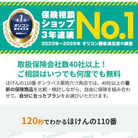
取扱保険会社数40社以上！
ご相談はいつでも何度でも無料
ほけんの110番 ボンラパス薬院六つ角店では、40社以上の
最
新の保険商品
を比較・検討しながら、自由に保険を組み合わ
せて、
自分に合ったプラン
をお選びいただけます。
120
ほけんの110番
秒
でわかる