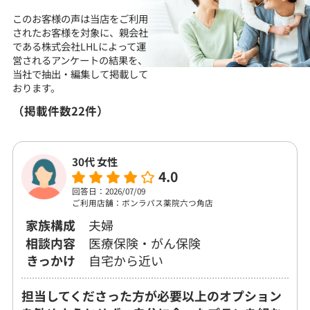
このお客様の声は当店をご利用
されたお客様を対象に、
親会社
である株式会社LHLによって運
営される
アンケートの結果を、
当社で抽出・編集して
掲載して
おります。
（掲載件数22件）
30代 女性
4.0
回答日：2026/07/09
ご利用店舗：ボンラパス薬院六つ角店
家族構成
夫婦
相談内容
医療保険・がん保険
きっかけ
自宅から近い
担当してくださった方が必要以上のオプション