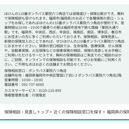
ほけんの110番ボンラパス薬院六つ角店では保険選び・保険比較ができ、無料
で保険相談も受けられます。福岡市(福岡県)のお近くで各種保険の窓口・ショ
ップをお探しであればほけんの110番ボンラパス薬院六つ角店が便利です。営
業時間は10:00～19:00で最寄りの駅は福岡市営地下鉄七隈線「薬院大通り
駅」です。福岡市、中央区、西区、早良区、城南区、南区、博多区、春日市
にお住まいの方に多くご利用いただいております。保険相談、保険見直し、
新規の保険加入のことであれば、ぜひほけんの110番ボンラパス薬院六つ角店
におまかせください。保険の窓口相談では、生命保険、医療保険、がん保険
や、自動車保険、火災保険などの損害保険の相談、保険の見直しをお手軽に
ご利用いただけるサービスです。無料の保険相談はご来店でのご相談のほか
に、ご訪問、オンラインでの保険相談も可能です。ぜひお気軽にご利用くだ
さい。ご不明な点はお近くの店舗までお問合せください。
保険相談窓口：ボンラパス薬院六つ角店
店舗所在地：福岡県福岡市中央区警固1丁目1-3 ボンラパス薬院六つ角店2階
営業時間：10:00～19:00
電話番号：
092-737-6660
カスタマーサービス：0120-110-895
情報管理責任者：行徳隆史
保険相談・見直しトップ
近くの保険相談窓口を探す
福岡県の保