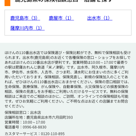
鹿児島市（3）
鹿屋市（1）
出水市（1）
薩摩川内市（1）
ほけんの110番出水店では保険選び・保険比較ができ、無料で保険相談も受け
られます。出水市(鹿児島県)のお近くで各種保険の窓口・ショップをお探しで
あればほけんの110番出水店が便利です。営業時間は10:00～17:00で最寄り
の駅は肥薩おれんじ鉄道「米ノ津駅」です。出水市、阿久根市、薩摩川内
市、伊佐市、水俣市、人吉市、さつま町、湧水町にお住まいの方に多くご利
用いただいております。保険相談、保険見直し、新規の保険加入のことであ
れば、ぜひほけんの110番出水店におまかせください。保険の窓口相談では、
生命保険、医療保険、がん保険や、自動車保険、火災保険などの損害保険の
相談、保険の見直しをお手軽にご利用いただけるサービスです。無料の保険
相談はご来店でのご相談のほかに、ご訪問、オンラインでの保険相談も可能
です。ぜひお気軽にご利用ください。ご不明な点はお近くの店舗までお問合
せください。
保険相談窓口：出水店
店舗所在地：鹿児島県出水市六月田町393
営業時間：10:00～17:00
電話番号：
0996-68-8830
カスタマーサービス：0120-110-895