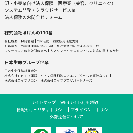
卸・小売業向け法人保険
医療業（美容、クリニック）
システム開発・クラウドサービス業
法人保険のお問合せフォーム
株式会社ほけんの110番
会社概要
採用情報
CSR活動
勧誘販売活動方針
お客様本位の業務運営に係る方針
反社会勢力に対する基本方針
フリーランスのお取引の方へ
カスタマーハラスメントへの対応に関する方針
日本生命グループ企業
日本生命保険相互会社
株式会社ＬＨＬ
（運営サイト：
保険相談ニアエル
／
くらべる保険なび
）
株式会社ライフサロン
株式会社ライフプラザパートナーズ
サイトマップ
WEBサイト利用規約
情報セキュリティポリシー
プライバシーポリシー
外部送信について