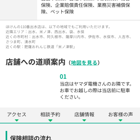
保険、企業賠償責任保険、業務災害補償保
険、ペット保険
ほけんの110番出水店は、以下の地域でもご利用いただけます。
近隣エリア：出水、米ノ津、西出水、袋、水俣
近くの市町村：出水市、阿久根市、薩摩川内市、伊佐市、水俣市、人吉市、
さつま町、湧水町
近くの駅：肥薩おれんじ鉄道「米ノ津駅」
店舗への道順案内
（
地図を見る
）
01
当店はヤマダ電機さんのお隣です。
お車でお越しの際は当店前に駐車
ください。
アクセス
相談予約
店舗情報
お客様の声
保険相談の流れ