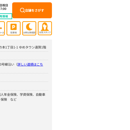
土日祝日
7:00
店舗をさがす
用情報
松の本1丁目1-1 ゆめタウン遠賀1階
3号線沿い（
詳しい道順はこち
個人年金保険、学資保険、自動車
ト保険 など