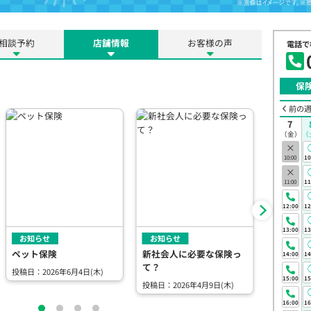
相談予約
店舗情報
お客様の声
電話で
保
前の
7
（金）
（
×
10:00
10
×
11:00
11
12:00
12
13:00
13
お知らせ
お知らせ
お知らせ
ペット保険
新社会人に必要な保険っ
家族の生
14:00
14
て？
（死亡保
投稿日：2026年6月4日(木)
15:00
15
投稿日：2026年4月9日(木)
投稿日：20
16:00
16