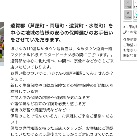
×
17:00
17
×
18:00
18
遠賀郡（芦屋町・岡垣町・遠賀町・水巻町）を
○：予約
中心に地域の皆様の安心の保障選びのお手伝い
：お電
をさせていただきます。
保険相談
ご希望の
ほけんの110番ゆめタウン遠賀店は、ゆめタウン遠賀一階
お急ぎの
マクドナルド様,ミスタードーナツ様の間にございます。。
問合わせ
遠賀郡を中心に北九州市、中間市、宗像市などからもご来
店いただいております。
お買い物のついでに、ほけんの無料相談してみませんか？
例えば、
新しく生命保険や自動車保険などの損害保険の新規加入を
検討している方
ご加入中の保険の内容や保険料が気になる方
介護保険など将来の保険を必要と感じる方
老後の貯蓄や資産形成などなど…
保険のことで悩んでいる方、お気軽にご来店ご相談くださ
い！
保険の専門知識を持った当店スタッフが、お客様にご満足
していただけるよう最後までしっかりご対応させていただ