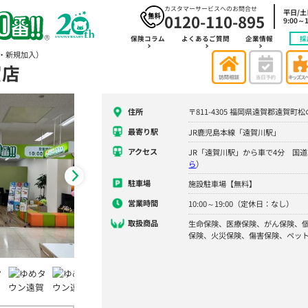
カスタマーサービスへのお問合せ
平日/
0120-110-895
9:00～1
保険コラム
よくあるご質問
企業情報
採
・新規加入）
賀店
住所
〒811-4305 福岡県遠賀郡遠賀町
最寄り駅
JR鹿児島本線「遠賀川駅」
アクセス
JR「遠賀川駅」から車で4分 国道
ら
）
駐車場
施設駐車場【無料】
営業時間
10:00～19:00（定休日：なし）
取扱商品
生命保険、医療保険、がん保険、
保険、火災保険、傷害保険、ペッ