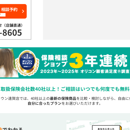
・相談予約
了
せ（店舗直通）
-8605
取扱保険会社数40社以上！
ご相談はいつでも何度でも無料
めタウン遠賀店では、40社以上の
最新の保険商品
を比較・検討しながら、自由に
自分に合ったプラン
をお選びいただけます。
秒
でわかる