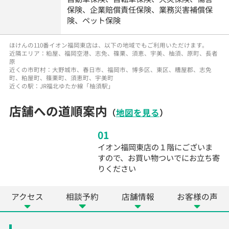
保険、企業賠償責任保険、業務災害補償保
険、ペット保険
ほけんの110番イオン福岡東店は、以下の地域でもご利用いただけます。
近隣エリア：粕屋、福岡空港、志免、篠栗、須恵、宇美、柚須、原町、長者
原
近くの市町村：大野城市、春日市、福岡市、博多区、東区、糟屋郡、志免
町、粕屋町、篠栗町、須恵町、宇美町
近くの駅：JR福北ゆたか線「柚須駅」
店舗への道順案内
（
地図を見る
）
01
イオン福岡東店の１階にございま
すので、お買い物ついでにお立ち寄
りください
アクセス
相談予約
店舗情報
お客様の声