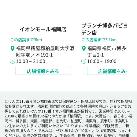
ブランチ博多パピヨン
イオンモール福岡店
デン店
この店舗まで3km
この店舗まで3.1km
福岡県糟屋郡粕屋町大字酒
福岡県福岡市博多区千
殿字老ノ木192-1
丁目2-1
10:00～21:00
10:00～19:00
店舗情報をみる
店舗情報をみる
ほけんの110番イオン福岡東店では保険選び・保険比較ができ、無料で保険相
談も受けられます。糟屋郡(福岡県)のお近くで各種保険の窓口・ショップをお
探しであればほけんの110番イオン福岡東店が便利です。営業時間は10:00～
20:00で最寄りの駅はJR福北ゆたか線「柚須駅」です。大野城市、春日市、福
岡市、博多区、東区、糟屋郡、志免町、粕屋町、篠栗町、須恵町、宇美町に
お住まいの方に多くご利用いただいております。保険相談、保険見直し、新
規の保険加入のことであれば、ぜひほけんの110番イオン福岡東店におまかせ
ください。保険の窓口相談では、生命保険、医療保険、がん保険や、自動車