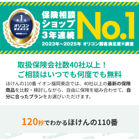
取扱保険会社数40社以上！
ご相談はいつでも何度でも無料
ほけんの110番 イオン福岡東店では、40社以上の
最新の保険
商品
を比較・検討しながら、自由に保険を組み合わせて、
自
分に合ったプラン
をお選びいただけます。
120
ほけんの110番
秒
でわかる