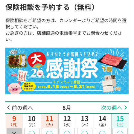
保険相談を予約する（無料）
保険相談をご希望の方は、カレンダーよりご希望の時間を選
択してください。
お急ぎの方は、店舗直通の電話番号までお問合わせくださ
い。
前の週へ
8月
次の週へ
9
10
11
12
13
14
15
（日）
（月）
（火）
（水）
（木）
（金）
（土）
×
◯
◯
◯
◯
◯
◯