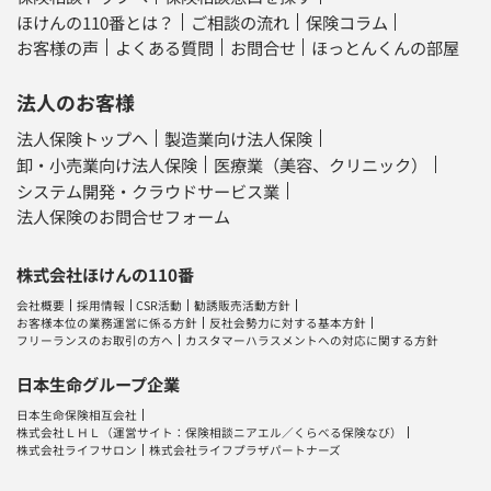
ほけんの110番とは？
ご相談の流れ
保険コラム
お客様の声
よくある質問
お問合せ
ほっとんくんの部屋
法人のお客様
法人保険トップへ
製造業向け法人保険
卸・小売業向け法人保険
医療業（美容、クリニック）
システム開発・クラウドサービス業
法人保険のお問合せフォーム
株式会社ほけんの110番
会社概要
採用情報
CSR活動
勧誘販売活動方針
お客様本位の業務運営に係る方針
反社会勢力に対する基本方針
フリーランスのお取引の方へ
カスタマーハラスメントへの対応に関する方針
日本生命グループ企業
日本生命保険相互会社
株式会社ＬＨＬ
（運営サイト：
保険相談ニアエル
／
くらべる保険なび
）
株式会社ライフサロン
株式会社ライフプラザパートナーズ