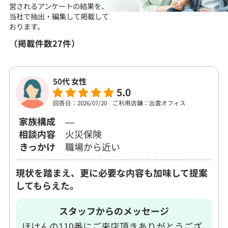
営される
アンケートの結果を、
当社で抽出・編集して
掲載して
おります。
（掲載件数27件）
50代 女性
5.0
回答日：2026/07/20
ご利用店舗：出雲オフィス
家族構成
―
相談内容
火災保険
きっかけ
職場から近い
現状を踏まえ、更に必要な内容も加味して提案
してもらえた。
スタッフからのメッセージ
ほけんの110番にご来店頂きありがとうござ