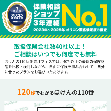
取扱保険会社数40社以上！
ご相談はいつでも何度でも無料
ほけんの110番 出雲オフィスでは、40社以上の
最新の保険商
品
を比較・検討しながら、自由に保険を組み合わせて、
自分
に合ったプラン
をお選びいただけます。
120
ほけんの110番
秒
でわかる