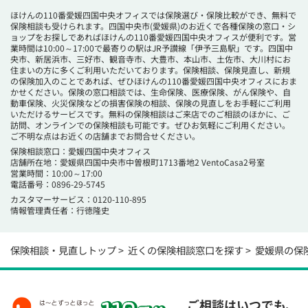
ほけんの110番愛媛四国中央オフィスでは保険選び・保険比較ができ、無料で
保険相談も受けられます。四国中央市(愛媛県)のお近くで各種保険の窓口・シ
ョップをお探しであればほけんの110番愛媛四国中央オフィスが便利です。営
業時間は10:00～17:00で最寄りの駅はJR予讃線「伊予三島駅」です。四国中
央市、新居浜市、三好市、観音寺市、大豊市、本山市、土佐市、大川村にお
住まいの方に多くご利用いただいております。保険相談、保険見直し、新規
の保険加入のことであれば、ぜひほけんの110番愛媛四国中央オフィスにおま
かせください。保険の窓口相談では、生命保険、医療保険、がん保険や、自
動車保険、火災保険などの損害保険の相談、保険の見直しをお手軽にご利用
いただけるサービスです。無料の保険相談はご来店でのご相談のほかに、ご
訪問、オンラインでの保険相談も可能です。ぜひお気軽にご利用ください。
ご不明な点はお近くの店舗までお問合せください。
保険相談窓口：愛媛四国中央オフィス
店舗所在地：愛媛県四国中央市中曽根町1713番地2 VentoCasa2号室
営業時間：10:00～17:00
電話番号：
0896-29-5745
カスタマーサービス：0120-110-895
情報管理責任者：行徳隆史
保険相談・見直しトップ
近くの保険相談窓口を探す
愛媛県の保
ご相談はいつでも、