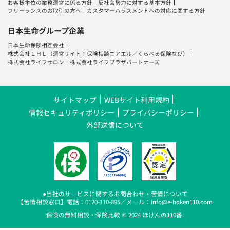
お客様本位の業務運営に係る方針
反社会勢力に対する基本方針
フリーランスのお取引の方へ
カスタマーハラスメントへの対応に関する方針
日本生命グループ企業
日本生命保険相互会社
株式会社ＬＨＬ
（運営サイト：
保険相談ニアエル
／
くらべる保険なび
）
株式会社ライフサロン
株式会社ライフプラザパートナーズ
サイトマップ
WEBサイト利用規約
情報セキュリティポリシー
プライバシーポリシー
外部送信について
●当社のサービスに関するお問合わせ・苦情について
【苦情相談窓口】電話：0120-110-895／メール：info@e-hoken110.com
保険の無料相談・保険比較 © 2024 ほけんの110番.