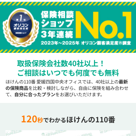
取扱保険会社数40社以上！
ご相談はいつでも何度でも無料
ほけんの110番 愛媛四国中央オフィスでは、40社以上の
最新
の保険商品
を比較・検討しながら、自由に保険を組み合わせ
て、
自分に合ったプラン
をお選びいただけます。
120
ほけんの110番
秒
でわかる