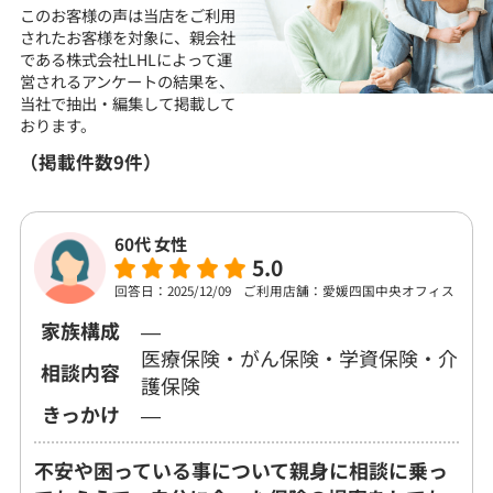
このお客様の声は当店をご利用
されたお客様を対象に、
親会社
である株式会社LHLによって運
営される
アンケートの結果を、
当社で抽出・編集して
掲載して
おります。
（掲載件数9件）
60代 女性
5.0
回答日：2025/12/09
ご利用店舗：愛媛四国中央オフィス
家族構成
―
医療保険・がん保険・学資保険・介
相談内容
護保険
きっかけ
―
不安や困っている事について親身に相談に乗っ