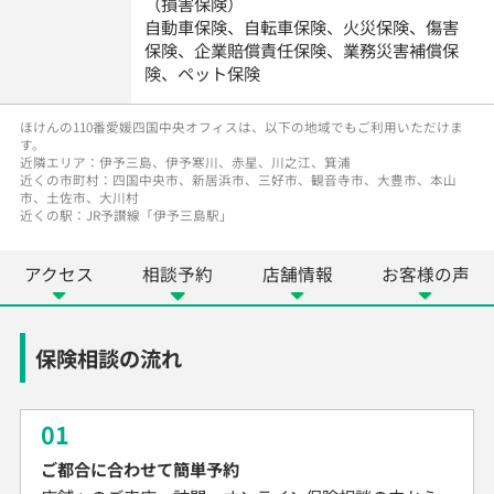
（損害保険）
自動車保険、自転車保険、火災保険、傷害
保険、企業賠償責任保険、業務災害補償保
険、ペット保険
ほけんの110番愛媛四国中央オフィスは、以下の地域でもご利用いただけま
す。
近隣エリア：伊予三島、伊予寒川、赤星、川之江、箕浦
近くの市町村：四国中央市、新居浜市、三好市、観音寺市、大豊市、本山
市、土佐市、大川村
近くの駅：JR予讃線「伊予三島駅」
アクセス
相談予約
店舗情報
お客様の声
保険相談の流れ
01
ご都合に合わせて簡単予約