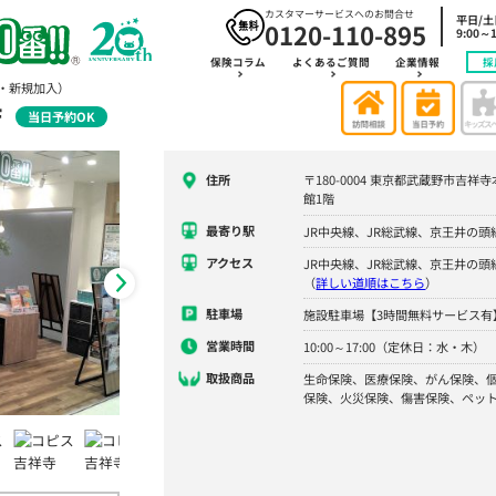
カスタマーサービスへのお問合せ
平日/
0120-110-895
9:00～1
保険コラム
よくあるご質問
企業情報
採
・新規加入）
店
当日予約OK
住所
〒180-0004 東京都武蔵野市吉祥寺
館1階
最寄り駅
JR中央線、JR総武線、京王井の
アクセス
JR中央線、JR総武線、京王井の
（
詳しい道順はこちら
）
駐車場
施設駐車場【3時間無料サービス有
営業時間
10:00～17:00（定休日：水・木）
取扱商品
生命保険、医療保険、がん保険、
保険、火災保険、傷害保険、ペッ