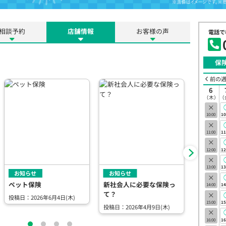
相談予約
店舗情報
お客様の声
電話で
保
前の
6
（木）
（
×
10:00
10
×
11:00
11
×
12:00
12
×
13:00
13
お知らせ
お知らせ
お知らせ
×
ペット保険
新社会人に必要な保険っ
家族の生
14:00
14
て？
（死亡保
×
投稿日：2026年6月4日(木)
15:00
15
投稿日：2026年4月9日(木)
投稿日：20
×
16:00
16