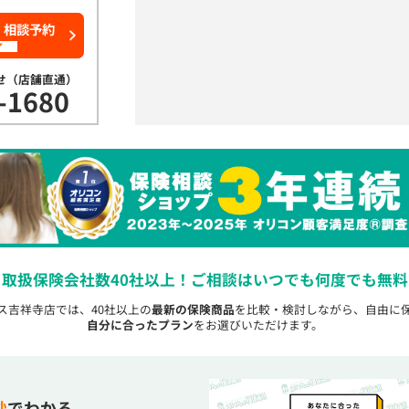
・相談予約
了
せ（店舗直通）
-1680
取扱保険会社数40社以上！
ご相談はいつでも何度でも無料
ピス吉祥寺店では、40社以上の
最新の保険商品
を比較・検討しながら、自由に
自分に合ったプラン
をお選びいただけます。
秒
でわかる