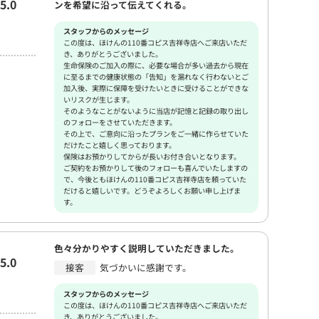
5.0
ンを希望に沿って伝えてくれる。
スタッフからのメッセージ
この度は、ほけんの110番コピス吉祥寺店へご来店いただ
き、ありがとうございました。
生命保険のご加入の際に、必要な場合が多い過去から現在
に至るまでの健康状態の「告知」を漏れなく行わないとご
加入後、実際に保障を受けたいときに受けることができな
いリスクが生じます。
そのようなことがないように当店が記憶と記録の取り出し
のフォローをさせていただきます。
その上で、ご意向に沿ったプランをご一緒に作らせていた
だけたこと嬉しく思っております。
保険はお預かりしてからが長いお付き合いとなります。
ご契約をお預かりして後のフォローも喜んでいたしますの
で、今後ともほけんの110番コピス吉祥寺店を頼っていた
だけると嬉しいです。どうぞよろしくお願い申し上げま
す。
色々分かりやすく説明していただきました。
5.0
接客
気づかいに感謝です。
スタッフからのメッセージ
この度は、ほけんの110番コピス吉祥寺店へご来店いただ
き、ありがとうございました。