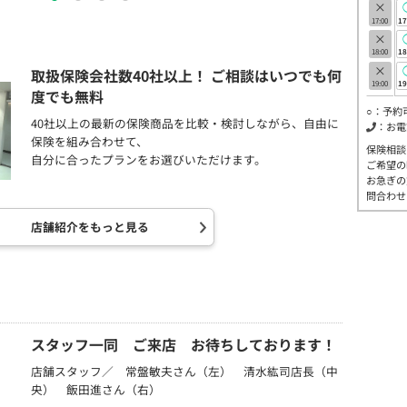
×
17:00
17
×
18:00
18
×
取扱保険会社数40社以上！ ご相談はいつでも何
19:00
19
度でも無料
○：予約
40社以上の最新の保険商品を比較・検討しながら、自由に
：お電
保険を組み合わせて、
保険相談
自分に合ったプランをお選びいただけます。
ご希望の
お急ぎの
問合わせ
店舗紹介をもっと見る
スタッフ一同 ご来店 お待ちしております！
店舗スタッフ／ 常盤敏夫さん（左） 清水紘司店長（中
央） 飯田進さん（右）