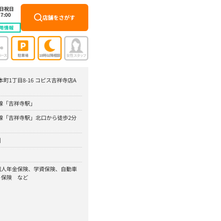
土日祝日
7:00
店舗をさがす
用情報
本町1丁目8-16 コピス吉祥寺店A
頭線「吉祥寺駅」
頭線「吉祥寺駅」北口から徒歩2分
】
個人年金保険、学資保険、自動車
ト保険 など