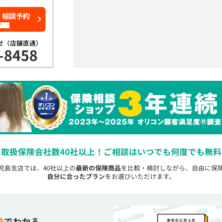
・相談予約
了
せ（店舗直通）
-8458
取扱保険会社数40社以上！
ご相談はいつでも何度でも無料
鹿児島支店では、40社以上の
最新の保険商品
を比較・検討しながら、自由に保
自分に合ったプラン
をお選びいただけます。
秒
でわかる