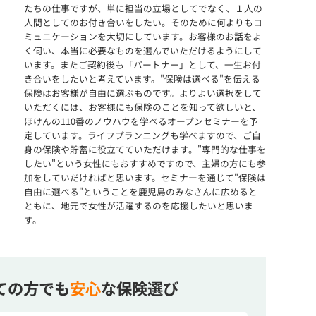
たちの仕事ですが、単に担当の立場としてでなく、１人の
人間としてのお付き合いをしたい。そのために何よりもコ
ミュニケーションを大切にしています。お客様のお話をよ
く伺い、本当に必要なものを選んでいただけるようにして
います。またご契約後も「パートナー」として、一生お付
き合いをしたいと考えています。"保険は選べる"を伝える
保険はお客様が自由に選ぶものです。よりよい選択をして
いただくには、お客様にも保険のことを知って欲しいと、
ほけんの110番のノウハウを学べるオープンセミナーを予
定しています。ライフプランニングも学べますので、ご自
身の保険や貯蓄に役立てていただけます。"専門的な仕事を
したい"という女性にもおすすめですので、主婦の方にも参
加をしていだければと思います。セミナーを通じて"保険は
自由に選べる"ということを鹿児島のみなさんに広めると
ともに、地元で女性が活躍するのを応援したいと思いま
す。
ての方でも
安心
な保険選び