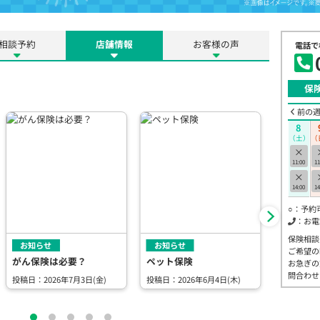
相談予約
店舗情報
お客様の声
電話で
保
前の
8
（土）
（
×
11:00
11
×
14:00
14
○：予約
：お電
保険相談
お知らせ
お知らせ
お知らせ
ご希望の
がん保険は必要？
ペット保険
新社会人
お急ぎの
て？
問合わせ
投稿日：2026年7月3日(金)
投稿日：2026年6月4日(木)
投稿日：20