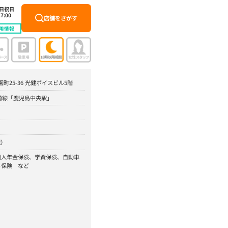
土日祝日
7:00
店舗をさがす
用情報
園町25-36 光健ボイスビル5階
崎線「鹿児島中央駅」
祝）
個人年金保険、学資保険、自動車
ト保険 など