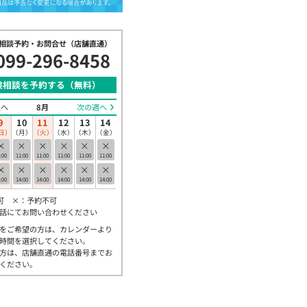
相談予約・お問合せ（店舗直通）
099-296-8458
険相談を予約する（無料）
週へ
8月
次の週へ
9
10
11
12
13
14
日）
（月）
（火）
（水）
（木）
（金）
×
×
×
×
×
×
:00
11:00
11:00
11:00
11:00
11:00
×
×
×
×
×
×
:00
14:00
14:00
14:00
14:00
14:00
可 ×：予約不可
話にてお問い合わせください
をご希望の方は、カレンダーより
お知らせ
時間を選択してください。
に必要な保険っ
家族の生活を守る保険
方は、店舗直通の電話番号までお
（死亡保険）
ください。
26年4月9日(木)
投稿日：2026年3月2日(月)