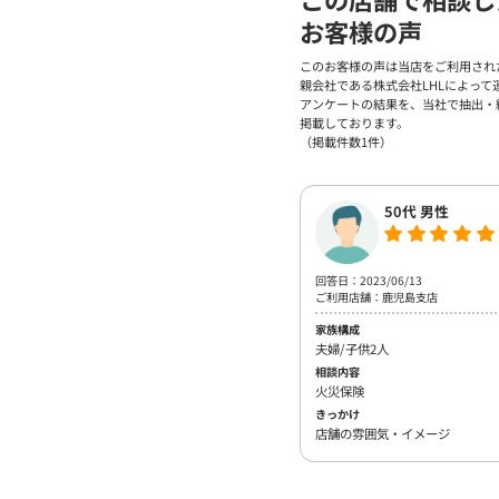
お客様の声
このお客様の声は当店をご利用され
親会社である株式会社LHLによって
アンケートの結果を、当社で抽出・
掲載しております。
（掲載件数1件）
50代 男性
回答日：2023/06/13
ご利用店舗：鹿児島支店
家族構成
夫婦/子供2人
相談内容
火災保険
きっかけ
店舗の雰囲気・イメージ