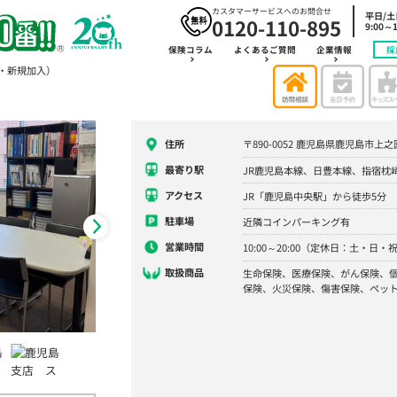
カスタマーサービスへのお問合せ
平日/
0120-110-895
9:00～1
保険コラム
よくあるご質問
企業情報
採
・新規加入）
住所
〒890-0052 鹿児島県鹿児島市上之
最寄り駅
JR鹿児島本線、日豊本線、指宿枕
アクセス
JR「鹿児島中央駅」から徒歩5分
駐車場
近隣コインパーキング有
営業時間
10:00～20:00（定休日：土・日・
取扱商品
生命保険、医療保険、がん保険、
保険、火災保険、傷害保険、ペッ