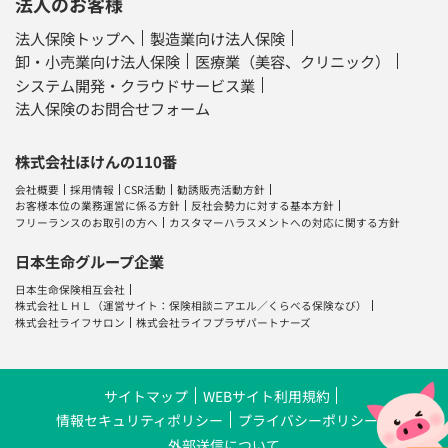
法人のお客様
法人保険トップへ
製造業向け法人保険
卸・小売業向け法人保険
医療業（美容、クリニック）
システム開発・クラウドサービス業
法人保険のお問合せフォーム
株式会社ほけんの110番
会社概要
採用情報
CSR活動
勧誘販売活動方針
お客様本位の業務運営に係る方針
反社会勢力に対する基本方針
フリーランスのお取引の方へ
カスタマーハラスメントへの対応に関する方針
日本生命グループ企業
日本生命保険相互会社
株式会社ＬＨＬ
（運営サイト：
保険相談ニアエル
／
くらべる保険なび
）
株式会社ライフサロン
株式会社ライフプラザパートナーズ
サイトマップ
WEBサイト利用規約
情報セキュリティポリシー
プライバシーポリシー
外部送信について