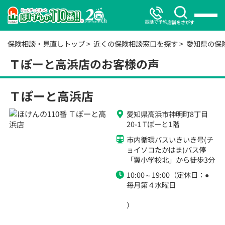
電話で予約
店舗をさがす
保険相談・見直しトップ
近くの保険相談窓口を探す
愛知県の保
Ｔぽーと高浜店のお客様の声
Ｔぽーと高浜店
愛知県高浜市神明町8丁目
20-1 Tぽーと1階
市内循環バスいきいき号(チ
ョイソコたかはま)バス停
「翼小学校北」から徒歩3分
10:00～19:00（定休日：●
毎月第４水曜日
）