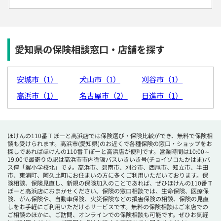
愛知県の保険相談窓口・店舗を探す
安城市（1）
犬山市（1）
刈谷市（1）
高浜市（1）
名古屋市（2）
日進市（1）
ほけんの110番Ｔぽーと高浜店では保険選び・保険比較ができ、無料で保険相
談も受けられます。高浜市(愛知県)のお近くで各種保険の窓口・ショップをお
探しであればほけんの110番Ｔぽーと高浜店が便利です。営業時間は10:00～
19:00で最寄りの駅は高浜市市内循環バスいきいき号(チョイソコたかはま)バ
ス停「翼小学校北」です。高浜市、碧南市、刈谷市、西尾市、知立市、半田
市、東浦町、阿久比町にお住まいの方に多くご利用いただいております。保
険相談、保険見直し、新規の保険加入のことであれば、ぜひほけんの110番Ｔ
ぽーと高浜店におまかせください。保険の窓口相談では、生命保険、医療保
険、がん保険や、自動車保険、火災保険などの損害保険の相談、保険の見直
しをお手軽にご利用いただけるサービスです。無料の保険相談はご来店での
ご相談のほかに、ご訪問、オンラインでの保険相談も可能です。ぜひお気軽