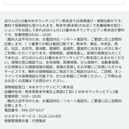
ほけんの110番ゆめタウンサンピアン熊本店では保険選び・保険比較ができ、
無料で保険相談も受けられます。熊本市(熊本県)のお近くで各種保険の窓口・
ショップをお探しであればほけんの110番ゆめタウンサンピアン熊本店が便利
です。営業時間は9:00～18:00
（館内入店不可のため、お電話対応・リモート面談可。ご要望に応じ訪問対
応致します。）で最寄りの駅は竜田口駅です。熊本市、東区、中央区、西
区、北区、合志市、菊池郡、菊陽町、益城町、嘉島町にお住まいの方に多く
ご利用いただいております。保険相談、保険見直し、新規の保険加入のこと
であれば、ぜひほけんの110番ゆめタウンサンピアン熊本店におまかせくださ
い。保険の窓口相談では、生命保険、医療保険、がん保険や、自動車保険、
火災保険などの損害保険の相談、保険の見直しをお手軽にご利用いただける
サービスです。無料の保険相談はご来店でのご相談のほかに、ご訪問、オン
ラインでの保険相談も可能です。ぜひお気軽にご利用ください。ご不明な点
はお近くの店舗までお問合せください。
保険相談窓口：ゆめタウンサンピアン熊本店
店舗所在地：熊本県熊本市東区上南部2丁目2-2 ゆめタウンサンピアン1階
営業時間：9:00～18:00
（館内入店不可のため、お電話対応・リモート面談可。ご要望に応じ訪問対
応致します。）
電話番号：096-237-6217
カスタマーサービス：0120-110-895
情報管理責任者：行徳隆史