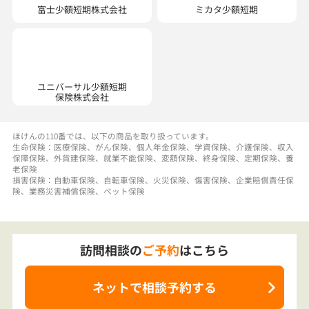
ユニバーサル少額短期
保険株式会社
ほけんの110番では、以下の商品を取り扱っています。
生命保険：医療保険、がん保険、個人年金保険、学資保険、介護保険、収入
保障保険、外貨建保険、就業不能保険、変額保険、終身保険、定期保険、養
老保険
損害保険：自動車保険、自転車保険、火災保険、傷害保険、企業賠償責任保
険、業務災害補償保険、ペット保険
訪問相談の
ご予約
はこちら
ネットで相談予約する
電話で相談予約
・お問合せ
（店舗直通）