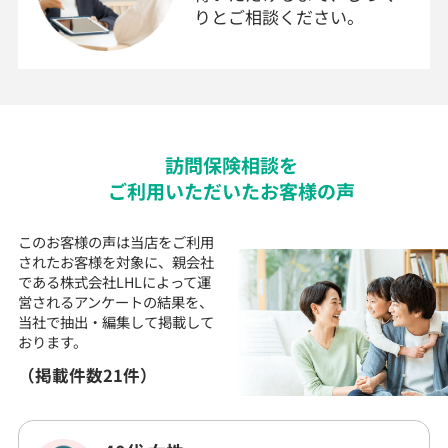
りとご相談ください。
訪問
保険
相談を
ご利用いただいた
お客様の声
このお客様の声は当店をご利用
されたお客様を対象に、
親会社
である株式会社LHLによって運
営される
アンケートの結果を、
当社で抽出・編集して
掲載して
おります。
（掲載件数21件）