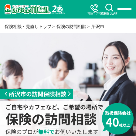
電話で予約
店舗をさがす
保険相談・見直しトップ
保険の訪問相談
所沢市
所沢市の訪問保険相談
ご自宅やカフェなど、ご希望の場所で
保険の訪問相談
取扱保険会社
40
社以上
保険のプロが
無料で
お伺いいたします