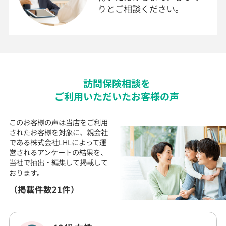
りとご相談ください。
訪問
保険
相談を
ご利用いただいた
お客様の声
このお客様の声は当店をご利用
されたお客様を対象に、
親会社
である株式会社LHLによって運
営される
アンケートの結果を、
当社で抽出・編集して
掲載して
おります。
（掲載件数21件）