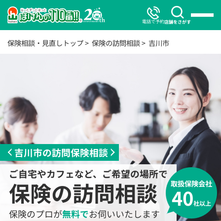
電話で予約
店舗をさがす
保険相談・見直しトップ
保険の訪問相談
吉川市
吉川市の訪問保険相談
ご自宅やカフェなど、ご希望の場所で
保険の訪問相談
取扱保険会社
40
社以上
保険のプロが
無料で
お伺いいたします