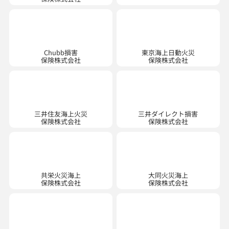
Chubb損害
東京海上日動火災
保険株式会社
保険株式会社
三井住友海上火災
三井ダイレクト損害
保険株式会社
保険株式会社
共栄火災海上
大同火災海上
保険株式会社
保険株式会社
アメリカンホーム医療・損害
楽天損害
保険株式会社
保険株式会社
※現在は新規契約のお取り扱いはご
※ 現在は自動車・傷害・新種の新規
ざいません。
契約のお取り扱いはございません。