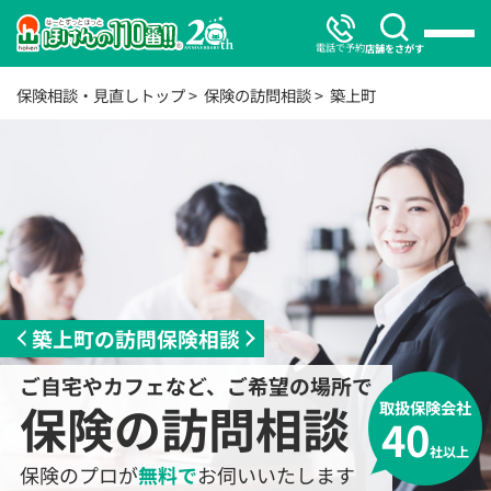
電話で予約
店舗をさがす
保険相談・見直しトップ
保険の訪問相談
築上町
築上町の訪問保険相談
ご自宅やカフェなど、ご希望の場所で
保険の訪問相談
取扱保険会社
40
社以上
保険のプロが
無料で
お伺いいたします