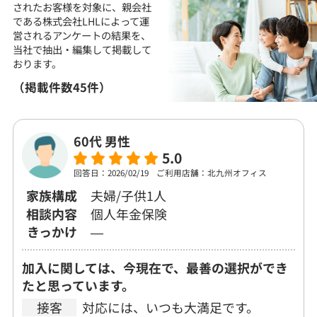
されたお客様を対象に、
親会社
である株式会社LHLによって運
営される
アンケートの結果を、
当社で抽出・編集して
掲載して
おります。
（掲載件数45件）
60代 男性
5.0
回答日：2026/02/19
ご利用店舗：北九州オフィス
家族構成
夫婦/子供1人
相談内容
個人年金保険
きっかけ
―
加入に関しては、今現在で、最善の選択ができ
たと思っています。
接客
対応には、いつも大満足です。