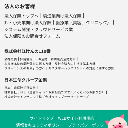
法人のお客様
法人保険トップへ
製造業向け法人保険
卸・小売業向け法人保険
医療業（美容、クリニック）
システム開発・クラウドサービス業
法人保険のお問合せフォーム
株式会社ほけんの110番
会社概要
採用情報
CSR活動
勧誘販売活動方針
お客様本位の業務運営に係る方針
反社会勢力に対する基本方針
フリーランスのお取引の方へ
カスタマーハラスメントへの対応に関する方針
日本生命グループ企業
日本生命保険相互会社
株式会社ＬＨＬ
（運営サイト：
保険相談ニアエル
／
くらべる保険なび
）
株式会社ライフサロン
株式会社ライフプラザパートナーズ
サイトマップ
WEBサイト利用規約
情報セキュリティポリシー
プライバシーポリシー