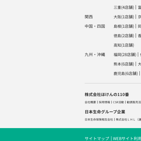
(4店舗)
三重
関西
(1店舗)
大阪
中国・四国
(1店舗)
島根
(2店舗)
徳島
(1店舗)
高知
九州・沖縄
(28店舗)
福岡
(6店舗)
熊本
(6店舗)
鹿児島
株式会社ほけんの110番
会社概要
採用情報
CSR活動
勧誘販売活
日本生命グループ企業
日本生命保険相互会社
株式会社ＬＨＬ
（
サイトマップ
WEBサイト利