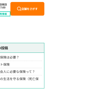
土日祝日
7:00
店舗をさがす
用情報
の投稿
ん保険は必要？
ット保険
社会人に必要な保険って？
族の生活を守る保険（死亡保
）