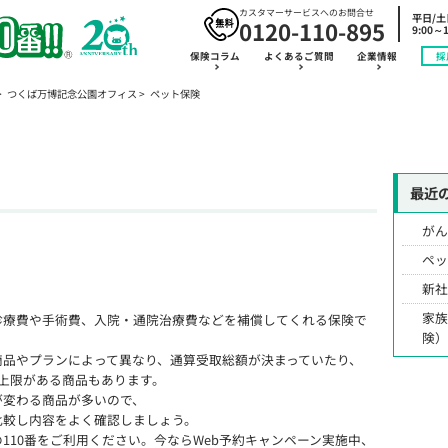
カスタマーサービスへのお問合せ
平日/
0120-110-895
9:00～1
保険コラム
よくあるご質問
企業情報
採
つくば万博記念公園オフィス
ペット保険
最近
が
ペ
新
家
診療費や手術費、入院・通院治療費などを補償してくれる保険で
険
商品やプランによって異なり、通算受取総額が決まっていたり、
上限がある商品もあります。
が変わる商品が多いので、
比較し内容をよく確認しましょう。
110番をご利用ください。今ならWeb予約キャンペーン実施中、