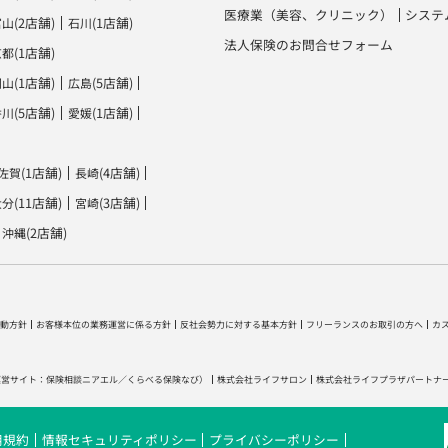
医療業（美容、クリニック）
システ
(2店舗)
(1店舗)
富山
石川
法人保険のお問合せフォーム
(1店舗)
京都
(1店舗)
(5店舗)
岡山
広島
(5店舗)
(1店舗)
香川
愛媛
(1店舗)
(4店舗)
佐賀
長崎
(11店舗)
(3店舗)
大分
宮崎
(2店舗)
沖縄
動方針
お客様本位の業務運営に係る方針
反社会勢力に対する基本方針
フリーランスのお取引の方へ
カ
運営サイト：
保険相談ニアエル
／
くらべる保険なび
）
株式会社ライフサロン
株式会社ライフプラザパートナ
用規約
情報セキュリティポリシー
プライバシーポリシー