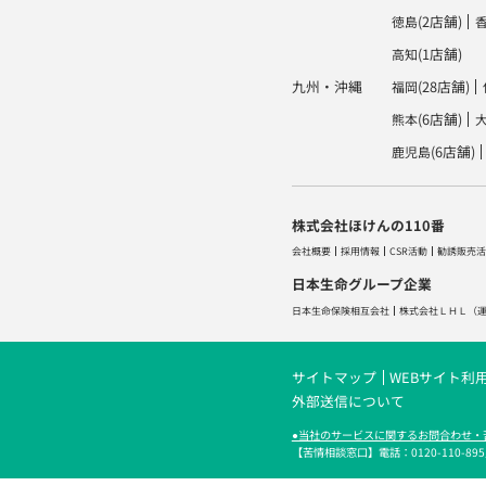
(2店舗)
徳島
(1店舗)
高知
九州・沖縄
(28店舗)
福岡
(6店舗)
熊本
(6店舗)
鹿児島
株式会社ほけんの110番
会社概要
採用情報
CSR活動
勧誘販売活
日本生命グループ企業
日本生命保険相互会社
株式会社ＬＨＬ
（
サイトマップ
WEBサイト利
外部送信について
●当社のサービスに関するお問合わせ・
【苦情相談窓口】電話：0120-110-895／