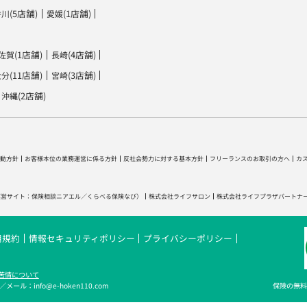
(5店舗)
(1店舗)
香川
愛媛
(1店舗)
(4店舗)
佐賀
長崎
(11店舗)
(3店舗)
大分
宮崎
(2店舗)
沖縄
動方針
お客様本位の業務運営に係る方針
反社会勢力に対する基本方針
フリーランスのお取引の方へ
カ
運営サイト：
保険相談ニアエル
／
くらべる保険なび
）
株式会社ライフサロン
株式会社ライフプラザパートナ
用規約
情報セキュリティポリシー
プライバシーポリシー
苦情について
メール：info@e-hoken110.com
保険の無料相