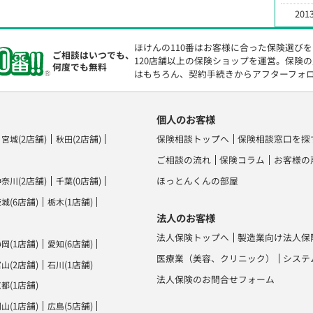
2013
ほけんの110番はお客様に合った保険選び
ご相談はいつでも、
120店舗以上の保険ショップを運営。保険
何度でも無料
はもちろん、契約手続きからアフターフォ
個人のお客様
(2店舗)
(2店舗)
保険相談トップへ
保険相談窓口を探
宮城
秋田
ご相談の流れ
保険コラム
お客様の
(2店舗)
(0店舗)
ほっとんくんの部屋
神奈川
千葉
(6店舗)
(1店舗)
茨城
栃木
法人のお客様
法人保険トップへ
製造業向け法人保
(1店舗)
(6店舗)
静岡
愛知
医療業（美容、クリニック）
システ
(2店舗)
(1店舗)
富山
石川
法人保険のお問合せフォーム
(1店舗)
京都
(1店舗)
(5店舗)
岡山
広島