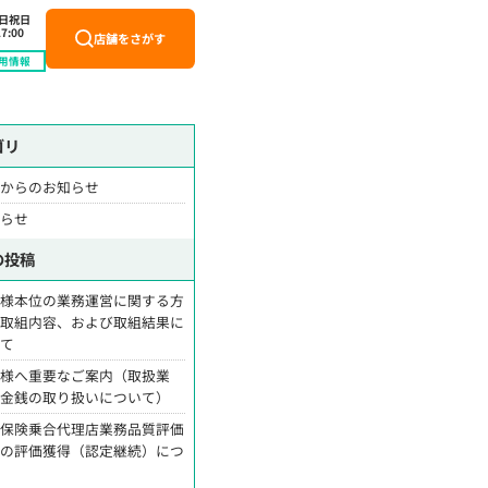
土日祝日
7:00
店舗をさがす
用情報
ゴリ
舗からのお知らせ
知らせ
の投稿
客様本位の業務運営に関する方
・取組内容、および取組結果に
いて
客様へ重要なご案内（取扱業
・金銭の取り扱いについて）
命保険乗合代理店業務品質評価
営の評価獲得（認定継続）につ
て