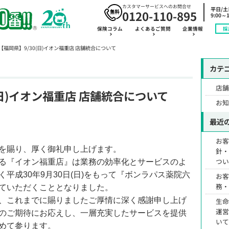
カスタマーサービスへのお問合せ
平日/
0120-110-895
9:00～1
保険コラム
よくあるご質問
企業情報
採
【福岡県】9/30(日)イオン福重店 店舗統合について
カテ
店
(日)イオン福重店 店舗統合について
お
最近
お
を賜り、厚く御礼申し上げます。
針
つ
る『イオン福重店』は業務の効率化とサービスのよ
平成30年9月30日(日)をもって『ボンラパス薬院六
お
務
ていただくこととなりました。
、これまでに賜りましたご厚情に深く感謝申し上げ
生
運
のご期待にお応えし、一層充実したサービスを提供
い
めて参ります。