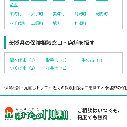
い市
◯
◯
◯
◯
◯
◯
◯
東海村
大子町
美浦村
阿見町
河内町
18:00
18:00
18:00
18:00
18:00
18:00
18:00
八千代町
五霞町
境町
利根町
○：予約可 ×：予約不可
：お電話にてお問い合わせください
茨城県の保険相談窓口・店舗を探す
電話で相談予約
（オンライン保険相談専用）
0120-987-110
龍ヶ崎市（1）
取手市（1）
牛久市（1）
つくば市（2）
守谷市（1）
平日 / 土日祝日 10:00〜17:00（通話無料）
※受付時間外にご予約をいただいた場合は、
翌営業日のご連絡となります
保険相談・見直しトップ
近くの保険相談窓口を探す
茨城県の保
ご相談はいつでも、
何度でも無料