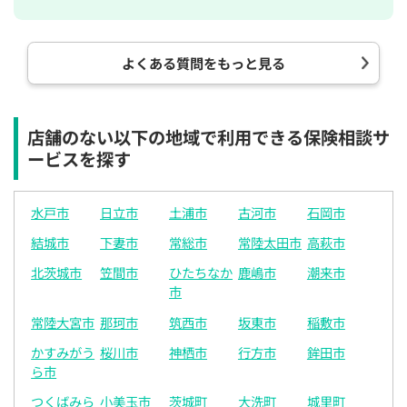
14:30
14:30
14:30
14:30
14:30
14:30
14:30
◯
◯
◯
◯
◯
◯
よくある質問をもっと見る
15:00
15:00
15:00
15:00
15:00
15:00
15:00
◯
◯
◯
◯
◯
◯
店舗のない以下の地域で利用できる保険相談サ
15:30
15:30
15:30
15:30
15:30
15:30
15:30
ービスを探す
◯
◯
◯
◯
◯
◯
水戸市
日立市
土浦市
古河市
石岡市
16:00
16:00
16:00
16:00
16:00
16:00
16:00
結城市
下妻市
常総市
常陸太田市
高萩市
◯
◯
◯
◯
◯
◯
北茨城市
笠間市
ひたちなか
鹿嶋市
潮来市
16:30
16:30
16:30
16:30
16:30
16:30
16:30
市
◯
◯
◯
◯
◯
◯
◯
常陸大宮市
那珂市
筑西市
坂東市
稲敷市
17:00
17:00
17:00
17:00
17:00
17:00
17:00
かすみがう
桜川市
神栖市
行方市
鉾田市
◯
◯
◯
◯
◯
◯
◯
ら市
つくばみら
小美玉市
茨城町
大洗町
城里町
17:30
17:30
17:30
17:30
17:30
17:30
17:30