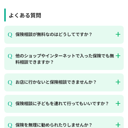
×
×
◯
◯
◯
◯
◯
よくある質問
11:30
11:30
11:30
11:30
11:30
11:30
11:30
×
×
◯
◯
◯
◯
◯
保険相談が無料なのはどうしてですか？
12:00
12:00
12:00
12:00
12:00
12:00
12:00
×
×
◯
◯
◯
◯
◯
他のショップやインターネットで入った保険でも無
12:30
12:30
12:30
12:30
12:30
12:30
12:30
料相談できますか？
×
◯
◯
◯
◯
◯
◯
13:00
13:00
13:00
13:00
13:00
13:00
13:00
お店に行かないと保険相談できませんか？
×
◯
◯
◯
◯
◯
◯
13:30
13:30
13:30
13:30
13:30
13:30
13:30
保険相談に子どもを連れて行ってもいいですか？
◯
◯
◯
◯
◯
◯
14:00
14:00
14:00
14:00
14:00
14:00
14:00
保険を無理に勧められたりしませんか？
◯
◯
◯
◯
◯
◯