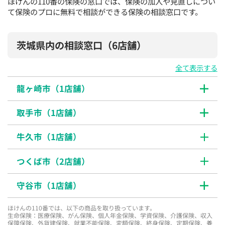
ほけんの110番の保険の窓口では、保険の加入や見直しについ
て保険のプロに無料で相談ができる保険の相談窓口です。
茨城県内の相談窓口
（6店舗）
全て表示する
龍ヶ崎市（
1
店舗）
取手市（
1
店舗）
牛久市（
1
店舗）
つくば市（
2
店舗）
守谷市（
1
店舗）
ほけんの110番では、以下の商品を取り扱っています。
生命保険：医療保険、がん保険、個人年金保険、学資保険、介護保険、収入
保障保険、外貨建保険、就業不能保険、変額保険、終身保険、定期保険、養