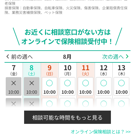
老保険
損害保険：自動車保険、自転車保険、火災保険、傷害保険、企業賠償責任保
険、業務災害補償保険、ペット保険
お近くに相談窓口がない方は
オンラインで保険相談受付中！
前の週へ
8月
次の週へ
7
8
9
10
11
12
13
（金）
（土）
（日）
（月）
（火）
（水）
（木）
×
×
◯
◯
◯
◯
◯
10:00
10:00
10:00
10:00
10:00
10:00
10:00
×
×
◯
◯
◯
◯
◯
10:30
10:30
10:30
10:30
10:30
10:30
10:30
相談可能な時間をもっと見る
×
×
◯
◯
◯
◯
◯
オンライン保険相談とは？ >>
11:00
11:00
11:00
11:00
11:00
11:00
11:00