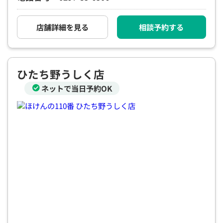
電話で相談予約
（オンライン保険相談専用）
0120-987-110
店舗詳細を見る
相談予約する
平日 / 土日祝日 10:00〜17:00（通話無料）
※受付時間外にご予約をいただいた場合は、
翌営業日のご連絡となります
ひたち野うしく店
ネットで当日予約OK