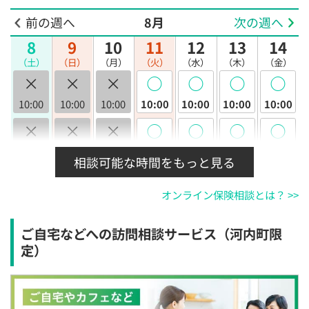
前の週へ
8月
次の週へ
8
9
10
11
12
13
14
（土）
（日）
（月）
（火）
（水）
（木）
（金）
×
×
×
◯
◯
◯
◯
10:00
10:00
10:00
10:00
10:00
10:00
10:00
×
×
×
◯
◯
◯
◯
10:30
10:30
10:30
10:30
10:30
10:30
10:30
相談可能な時間をもっと見る
×
×
×
◯
◯
◯
◯
オンライン保険相談とは？ >>
11:00
11:00
11:00
11:00
11:00
11:00
11:00
×
×
×
◯
◯
◯
◯
ご自宅などへの訪問相談サービス（河内町限
11:30
11:30
11:30
11:30
11:30
11:30
11:30
定）
×
×
×
◯
◯
◯
◯
12:00
12:00
12:00
12:00
12:00
12:00
12:00