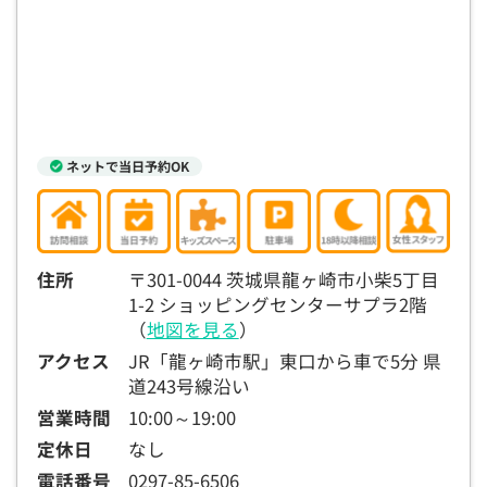
15:30
15:30
15:30
15:30
15:30
15:30
15:30
×
◯
◯
◯
◯
◯
◯
16:00
16:00
16:00
16:00
16:00
16:00
16:00
×
◯
◯
◯
◯
◯
◯
16:30
16:30
16:30
16:30
16:30
16:30
16:30
ネットで当日予約OK
×
◯
◯
◯
◯
◯
◯
17:00
17:00
17:00
17:00
17:00
17:00
17:00
×
◯
◯
◯
◯
◯
◯
住所
〒301-0044 茨城県龍ヶ崎市小柴5丁目
1-2 ショッピングセンターサプラ2階
17:30
17:30
17:30
17:30
17:30
17:30
17:30
（
地図を見る
）
×
◯
◯
◯
◯
◯
◯
アクセス
JR「龍ヶ崎市駅」東口から車で5分 県
道243号線沿い
18:00
18:00
18:00
18:00
18:00
18:00
18:00
営業時間
10:00～19:00
○：予約可 ×：予約不可
定休日
なし
：お電話にてお問い合わせください
電話番号
0297-85-6506