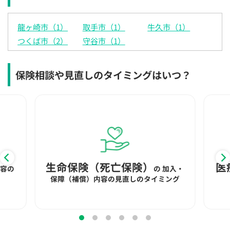
龍ヶ崎市（1）
取手市（1）
牛久市（1）
つくば市（2）
守谷市（1）
保険相談や見直しのタイミングはいつ？
生命保険（死亡保険）
医
内容の
の
加入・
保障（補償）内容の見直しのタイミング