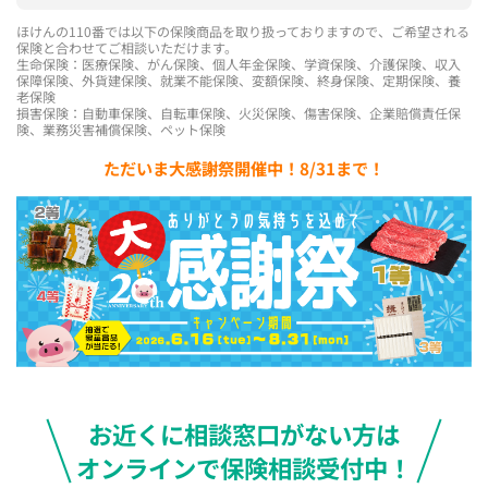
ほけんの110番では以下の保険商品を取り扱っておりますので、ご希望される
保険と合わせてご相談いただけます。
生命保険：医療保険、がん保険、個人年金保険、学資保険、介護保険、収入
保障保険、外貨建保険、就業不能保険、変額保険、終身保険、定期保険、養
老保険
損害保険：自動車保険、自転車保険、火災保険、傷害保険、企業賠償責任保
険、業務災害補償保険、ペット保険
ただいま大感謝祭開催中！8/31まで！
お近くに相談窓口がない方は
オンラインで保険相談受付中！