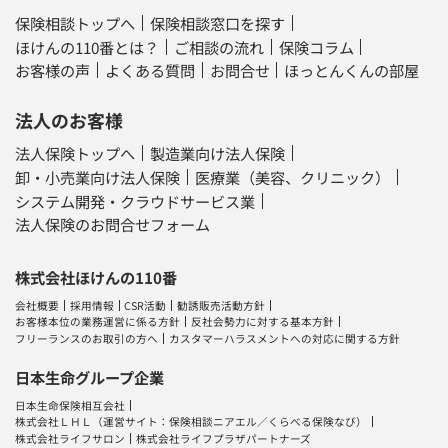
保険相談トップへ
保険相談窓口を探す
ほけんの110番とは？
ご相談の流れ
保険コラム
お客様の声
よくある質問
お問合せ
ほっとんくんの部屋
法人のお客様
法人保険トップへ
製造業向け法人保険
卸・小売業向け法人保険
医療業（美容、クリニック）
システム開発・クラウドサービス業
法人保険のお問合せフォーム
株式会社ほけんの110番
会社概要
採用情報
CSR活動
勧誘販売活動方針
お客様本位の業務運営に係る方針
反社会勢力に対する基本方針
フリーランスのお取引の方へ
カスタマーハラスメントへの対応に関する方針
日本生命グループ企業
日本生命保険相互会社
株式会社ＬＨＬ
（運営サイト：
保険相談ニアエル
／
くらべる保険なび
）
株式会社ライフサロン
株式会社ライフプラザパートナーズ