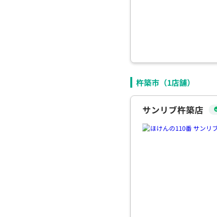
杵築市（
1
店舗）
サンリブ杵築店