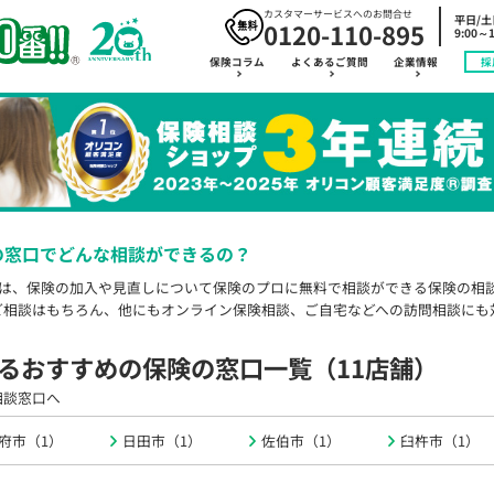
カスタマーサービスへのお問合せ
平日/
0120-110-895
9:00～1
保険コラム
よくあるご質問
企業情報
採
の窓口でどんな相談ができるの？
では、保険の加入や見直しについて保険のプロに無料で相談ができる保険の相
ご相談はもちろん、他にもオンライン保険相談、ご自宅などへの訪問相談にも
るおすすめの
保険の窓口一覧
（11店舗）
相談窓口へ
府市（1）
日田市（1）
佐伯市（1）
臼杵市（1）