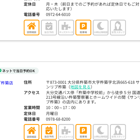
定休日
月・木（前日までのご予約があれば定休日でもご対
応いたします）
電話番号
0972-64-6010
ネットで当日予約OK
住所
〒873-0001 大分県杵築市大字杵築字北浜665-618 サ
ンリブ杵築（
地図を見る
）
アクセス
大分交通バス停「杵築中学校前」から徒歩５分 国
213号線沿い杵築警察署とホームワイドの間《サン
ブ杵築》の店内にあります。
営業時間
10：00～17：00
定休日
月曜日
電話番号
0978-68-8200