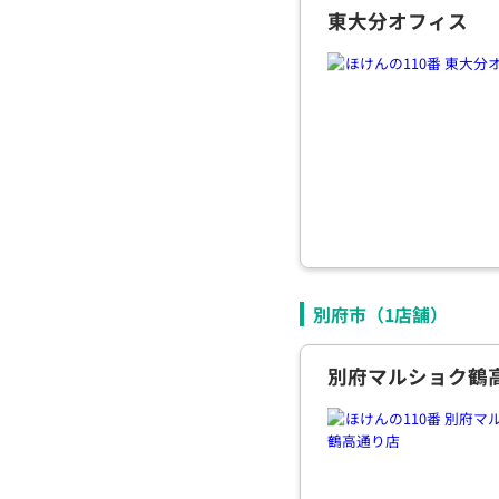
東大分オフィス
別府市（
1
店舗）
別府マルショク鶴