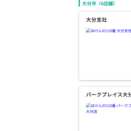
大分市（
6
店舗）
大分支社
パークプレイス大