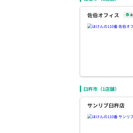
佐伯オフィス
ネ
臼杵市（
1
店舗）
サンリブ臼杵店