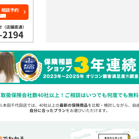
・相談予約
了
せ（店舗直通）
-2194
取扱保険会社数40社以上！
ご相談はいつでも何度でも無料
フル本田千代田店では、40社以上の
最新の保険商品
を比較・検討しながら、自
自分に合ったプラン
をお選びいただけます。
秒
でわかる