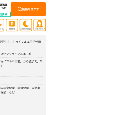
土日祝日
7:00
店舗をさがす
用情報
町萱野813-1 ジョイフル本田千代田
いタウンジョイフル本田前」
ョイフル本田前」から徒歩9分 県
ら
）
個人年金保険、学資保険、自動車
ト保険 など