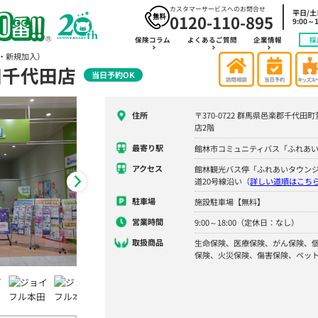
カスタマーサービスへのお問合せ
平日/
0120-110-895
9:00～1
保険コラム
よくあるご質問
企業情報
採
・新規加入）
田千代田店
当日予約OK
住所
〒370-0722 群馬県邑楽郡千代田
店2階
最寄り駅
館林市コミュニティバス「ふれあ
アクセス
館林観光バス停「ふれあいタウンジ
道20号線沿い（
詳しい道順はこち
駐車場
施設駐車場【無料】
営業時間
9:00～18:00（定休日：なし）
取扱商品
生命保険、医療保険、がん保険、
保険、火災保険、傷害保険、ペッ