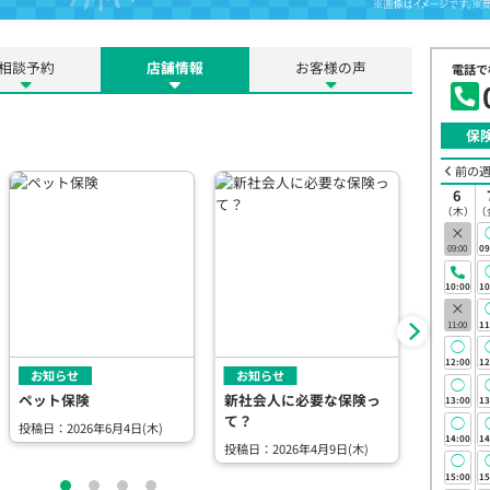
相談予約
店舗情報
お客様の声
電話で
保
前の
6
（木）
（
×
09:00
09
10:00
10
×
11:00
11
◯
12:00
12
お知らせ
お知らせ
お知らせ
◯
ペット保険
新社会人に必要な保険っ
家族の生
13:00
13
て？
（死亡保
◯
投稿日：2026年6月4日(木)
14:00
14
投稿日：2026年4月9日(木)
投稿日：20
◯
15:00
15