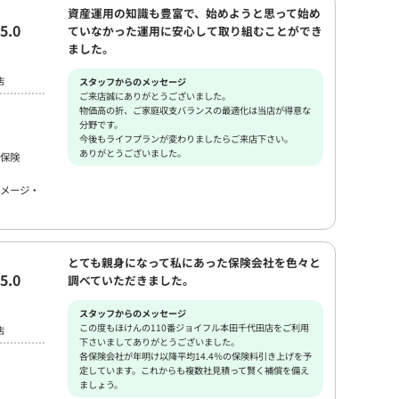
資産運用の知識も豊富で、始めようと思って始め
5.0
ていなかった運用に安心して取り組むことができ
ました。
店
スタッフからのメッセージ
ご来店誠にありがとうございました。
物価高の折、ご家庭収支バランスの最適化は当店が得意な
分野です。
今後もライフプランが変わりましたらご来店下さい。
ありがとうございました。
保険
メージ・
とても親身になって私にあった保険会社を色々と
5.0
調べていただきました。
スタッフからのメッセージ
この度もほけんの110番ジョイフル本田千代田店をご利用
店
下さいましてありがとうございました。
各保険会社が年明け以降平均14.4％の保険料引き上げを予
定しています。これからも複数社見積って賢く補償を備え
ましょう。