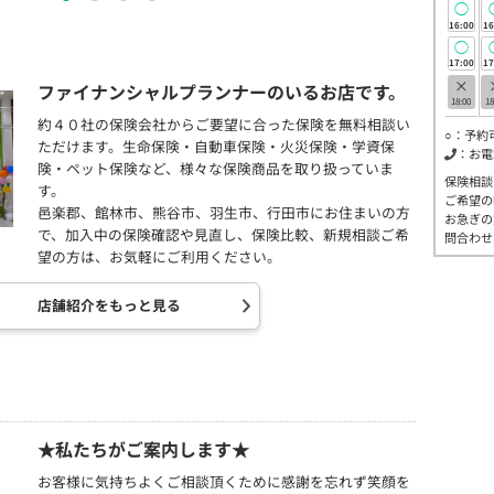
◯
16:00
16
◯
17:00
17
×
ファイナンシャルプランナーのいるお店です。
18:00
18
約４０社の保険会社からご要望に合った保険を無料相談い
○：予約
ただけます。生命保険・自動車保険・火災保険・学資保
：お電
険・ペット保険など、様々な保険商品を取り扱っていま
保険相談
す。
ご希望の
邑楽郡、館林市、熊谷市、羽生市、行田市にお住まいの方
お急ぎの
で、加入中の保険確認や見直し、保険比較、新規相談ご希
問合わせ
望の方は、お気軽にご利用ください。
店舗紹介をもっと見る
★私たちがご案内します★
お客様に気持ちよくご相談頂くために感謝を忘れず笑顔を