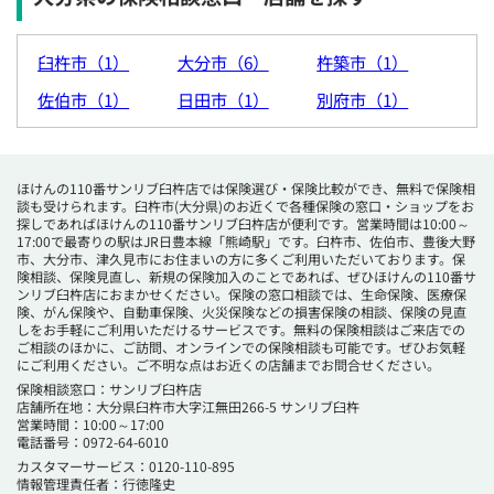
臼杵市（1）
大分市（6）
杵築市（1）
佐伯市（1）
日田市（1）
別府市（1）
ほけんの110番サンリブ臼杵店では保険選び・保険比較ができ、無料で保険相
談も受けられます。臼杵市(大分県)のお近くで各種保険の窓口・ショップをお
探しであればほけんの110番サンリブ臼杵店が便利です。営業時間は10:00～
17:00で最寄りの駅はJR日豊本線「熊崎駅」です。臼杵市、佐伯市、豊後大野
市、大分市、津久見市にお住まいの方に多くご利用いただいております。保
険相談、保険見直し、新規の保険加入のことであれば、ぜひほけんの110番サ
ンリブ臼杵店におまかせください。保険の窓口相談では、生命保険、医療保
険、がん保険や、自動車保険、火災保険などの損害保険の相談、保険の見直
しをお手軽にご利用いただけるサービスです。無料の保険相談はご来店での
ご相談のほかに、ご訪問、オンラインでの保険相談も可能です。ぜひお気軽
にご利用ください。ご不明な点はお近くの店舗までお問合せください。
保険相談窓口：サンリブ臼杵店
店舗所在地：大分県臼杵市大字江無田266-5 サンリブ臼杵
営業時間：10:00～17:00
電話番号：0972-64-6010
カスタマーサービス：0120-110-895
情報管理責任者：行徳隆史