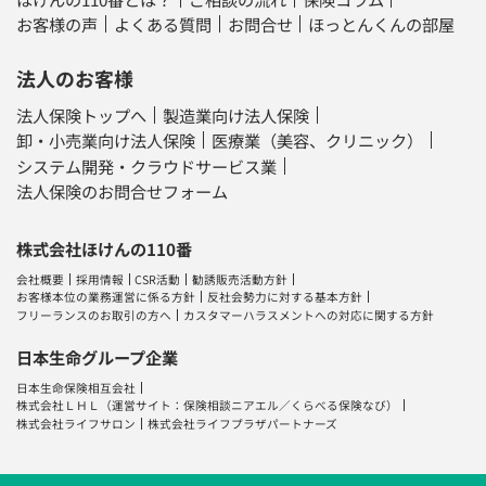
お客様の声
よくある質問
お問合せ
ほっとんくんの部屋
法人のお客様
法人保険トップへ
製造業向け法人保険
卸・小売業向け法人保険
医療業（美容、クリニック）
システム開発・クラウドサービス業
法人保険のお問合せフォーム
株式会社ほけんの110番
会社概要
採用情報
CSR活動
勧誘販売活動方針
お客様本位の業務運営に係る方針
反社会勢力に対する基本方針
フリーランスのお取引の方へ
カスタマーハラスメントへの対応に関する方針
日本生命グループ企業
日本生命保険相互会社
株式会社ＬＨＬ
（運営サイト：
保険相談ニアエル
／
くらべる保険なび
）
株式会社ライフサロン
株式会社ライフプラザパートナーズ