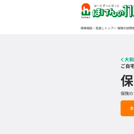
保険相談・見直しトップ
保険の訪問
大和
ご自
保
保険の
ネ