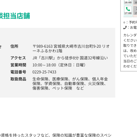
16:00
16
談担当店舗
17:00
17
○：予約
：お電
カレンダ
ください
取りでき
住所
〒989-6163 宮城県大崎市古川台町9-20 リオ
ーネふるかわ1階
は、改め
ていただ
アクセス
JR「古川駅」から徒歩8分 国道32号線沿い
当日のご
営業時間
10:00～18:00（定休日：日曜）
わせくだ
電話番号
0229-25-7433
取扱商品
生命保険、医療保険、がん保険、個人年金
保険、学資保険、自動車保険、火災保険、
傷害保険、ペット保険 など
の資格を持ったスタッフなど、保険の知識が豊富な保険のスペシ