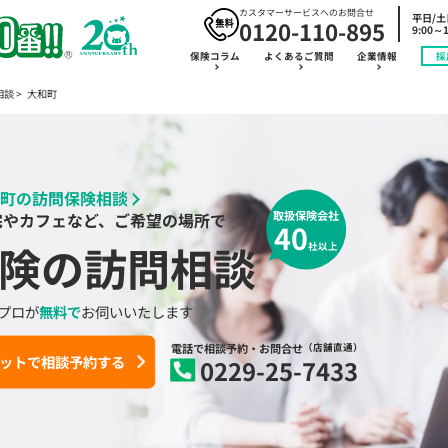
カスタマーサービスへのお問合せ
平日/
0120-110-895
9:00～1
保険コラム
よくあるご質問
企業情報
採
相談
大和町
町の訪問保険相談
取扱保険会社
宅やカフェなど、ご希望の場所で
40
険の訪問相談
社以上
プロが
無料で
お伺いいたします
電話で相談予約
・お問合せ
（店舗直通）
ットで相談予約する
0229-25-7433