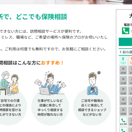
所で、
どこでも保険相談
電話
店できない方には、訪問相談サービスが便利です。
ァミレス、職場など、ご希望の場所へ保険のプロがお伺いいたし
ん。ご利用は何度でも無料ですので、お気軽にご相談ください。
前の
8
問相談はこんな方に
おすすめ！
（土）
（
×
10:00
10
×
11:00
11
×
12:00
12
×
13:00
13
×
14:00
14
15:00
15