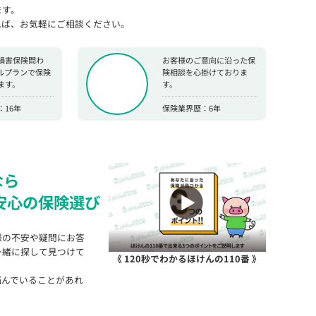
ます。
れば、お気軽にご相談ください。
損害保険問わ
お客様のご意向に沿った保
ルプランで保険
険相談を心掛けておりま
ます。
す。
16年
保険業界歴：6年
なら
安心の保険選び
様の不安や疑問にお答
一緒に探して見つけて
《 120秒でわかるほけんの110番 》
悩んでいることがあれ