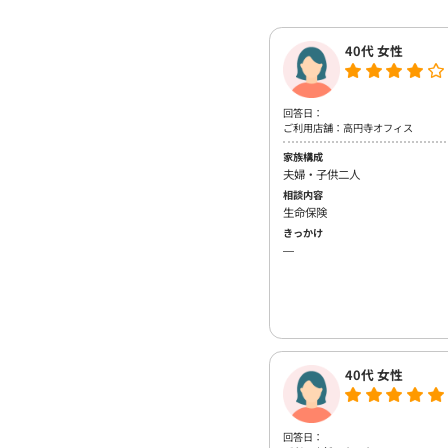
40代 女性
回答日：
ご利用店舗：高円寺オフィス
家族構成
夫婦・子供二人
相談内容
生命保険
きっかけ
―
40代 女性
回答日：