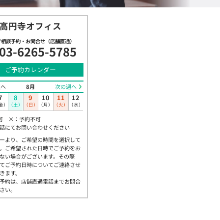
高円寺オフィス
で相談予約・お問合せ（店舗直通）
03-6265-5785
ご予約カレンダー
週へ
8月
次の週へ
7
8
9
10
11
12
金）
（土）
（日）
（月）
（火）
（水）
可 ×：予約不可
話にてお問い合わせください
ーより、ご希望の時間を選択して
。ご希望された日時でご予約をお
ない場合がございます。その際
てご予約日時についてご連絡させ
きます。
予約は、店舗直通電話までお問合
さい。