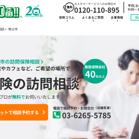
カスタマーサービスへのお問合せ
平日/
0120-110-895
9:00～1
保険コラム
よくあるご質問
企業情報
採
相談
秩父市
市の訪問保険相談
取扱保険会社
宅やカフェなど、ご希望の場所で
40
険の訪問相談
社以上
プロが
無料で
お伺いいたします
電話で相談予約
・お問合せ
（店舗直通）
ットで相談予約する
03-6265-5785