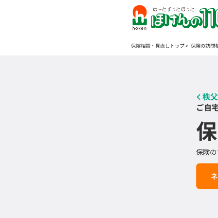
保険相談・見直しトップ
保険の訪問
秩父
ご自
保
保険の
ネ