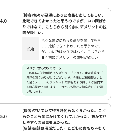
(接客)色々な要望にあった商品を出してもらい、
4.0
比較できてよかったと思うのですが、いい所ばか
りではなく、こちらから聞く前にデメリットの説
明が欲しい。
色々な要望にあった商品を出してもら
い、比較できてよかったと思うのです
接客
が、いい所ばかりではなく、こちらから
聞く前にデメリットの説明が欲しい。
スタッフからのメッセージ
この度はご利用頂きありがとうございます。また貴重なご
意見を頂きありがとうございます。今後はご指摘頂きまし
た通りメリットとデメリットの説明をより詳しくご案内す
る様心掛けて参ります。これからも弊社を何卒宜しくお願
い致します。
(接客)空いていて待ち時間もなく良かった。こど
5.0
ものことも気にかけてくれてよかった。静かで話
しやすく雰囲気も良かった。
(店舗)店舗は清潔だった。こどもにおもちゃをく