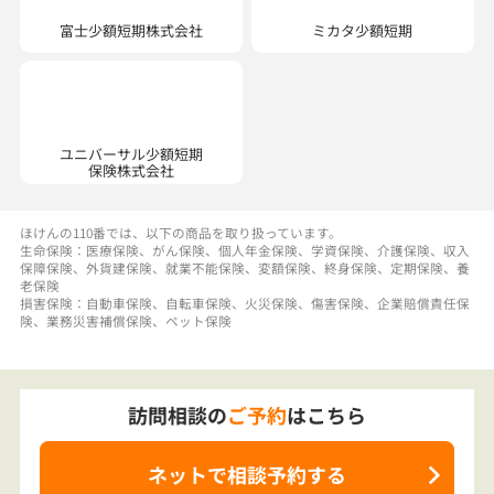
ユニバーサル少額短期
保険株式会社
ほけんの110番では、以下の商品を取り扱っています。
生命保険：医療保険、がん保険、個人年金保険、学資保険、介護保険、収入
保障保険、外貨建保険、就業不能保険、変額保険、終身保険、定期保険、養
老保険
損害保険：自動車保険、自転車保険、火災保険、傷害保険、企業賠償責任保
険、業務災害補償保険、ペット保険
訪問相談の
ご予約
はこちら
ネットで相談予約する
電話で相談予約
・お問合せ
（店舗直通）