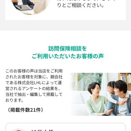
りとご相談ください。
訪問
保険
相談を
ご利用いただいた
お客様の声
このお客様の声は当店をご利用
されたお客様を対象に、
親会社
である株式会社LHLによって運
営される
アンケートの結果を、
当社で抽出・編集して
掲載して
おります。
（掲載件数21件）