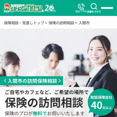
電話で予約
店舗をさがす
保険相談・見直しトップ
保険の訪問相談
入間市
入間市の訪問保険相談
ご自宅やカフェなど、ご希望の場所で
保険の訪問相談
取扱保険会社
40
社以上
保険のプロが
無料で
お伺いいたします