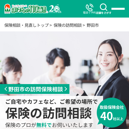
電話で予約
店舗をさがす
保険相談・見直しトップ
保険の訪問相談
野田市
野田市の訪問保険相談
ご自宅やカフェなど、ご希望の場所で
保険の訪問相談
取扱保険会社
40
社以上
保険のプロが
無料で
お伺いいたします