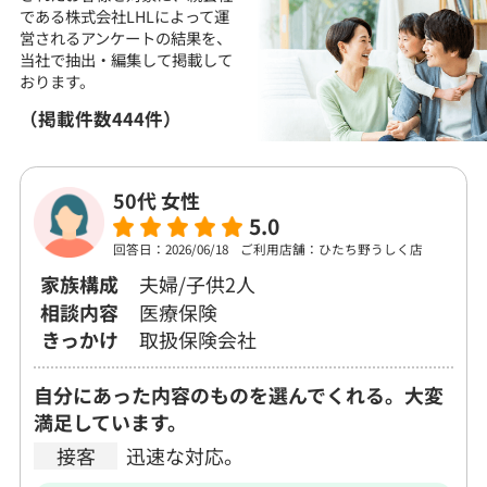
である株式会社LHLによって運
営される
アンケートの結果を、
当社で抽出・編集して
掲載して
おります。
（掲載件数444件）
50代 女性
5.0
回答日：2026/06/18
ご利用店舗：ひたち野うしく店
家族構成
夫婦/子供2人
相談内容
医療保険
きっかけ
取扱保険会社
自分にあった内容のものを選んでくれる。大変
満足しています。
接客
迅速な対応。