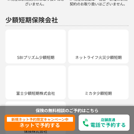
少額短期保険会社
SBIプリズム少額短期
ネットライフ火災少額短期
ミカタ少額短期
富士少額短期株式会社
ユニバーサル少額短期
保険株式会社
保険の無料相談の
ご予約は
こちら
新規ネット予約限定キャンペーン中
店舗直通
電話で予約する
ネットで予約する
ほけんの110番では、以下の商品を取り扱っています。
生命保険：医療保険、がん保険、個人年金保険、学資保険、介護保険、収入