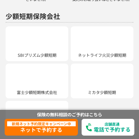
少額短期保険会社
SBIプリズム少額短期
ネットライフ火災少額短期
ミカタ少額短期
富士少額短期株式会社
ユニバーサル少額短期
保険株式会社
保険の無料相談の
ご予約は
こちら
新規ネット予約限定キャンペーン中
店舗直通
電話で予約する
ネットで予約する
ほけんの110番では、以下の商品を取り扱っています。
生命保険：医療保険、がん保険、個人年金保険、学資保険、介護保険、収入