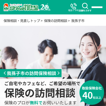
電話で予約
店舗をさがす
保険相談・見直しトップ
保険の訪問相談
我孫子市
我孫子市の訪問保険相談
ご自宅やカフェなど、ご希望の場所で
保険の訪問相談
取扱保険会社
40
社以上
保険のプロが
無料で
お伺いいたします