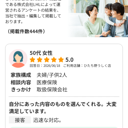
である株式会社LHLによって運
営される
アンケートの結果を、
当社で抽出・編集して
掲載して
おります。
（掲載件数444件）
50代 女性
5.0
回答日：2026/06/18
ご利用店舗：ひたち野うしく店
家族構成
夫婦/子供2人
相談内容
医療保険
きっかけ
取扱保険会社
自分にあった内容のものを選んでくれる。大変
満足しています。
接客
迅速な対応。