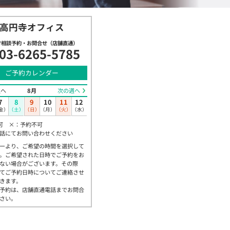
高円寺オフィス
で相談予約・お問合せ（店舗直通）
03-6265-5785
ご予約カレンダー
週へ
8月
次の週へ
7
8
9
10
11
12
金）
（土）
（日）
（月）
（火）
（水）
可 ×：予約不可
話にてお問い合わせください
ーより、ご希望の時間を選択して
。ご希望された日時でご予約をお
ない場合がございます。その際
てご予約日時についてご連絡させ
きます。
予約は、店舗直通電話までお問合
さい。