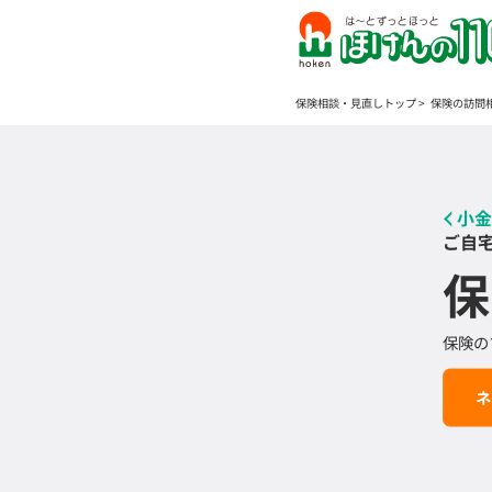
保険相談・見直しトップ
保険の訪問
小金
ご自
保
保険の
ネ