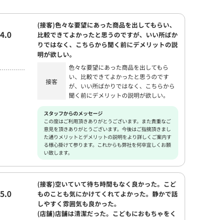
(接客)色々な要望にあった商品を出してもらい、
4.0
比較できてよかったと思うのですが、いい所ばか
りではなく、こちらから聞く前にデメリットの説
明が欲しい。
色々な要望にあった商品を出してもら
い、比較できてよかったと思うのです
接客
が、いい所ばかりではなく、こちらから
聞く前にデメリットの説明が欲しい。
スタッフからのメッセージ
この度はご利用頂きありがとうございます。また貴重なご
意見を頂きありがとうございます。今後はご指摘頂きまし
た通りメリットとデメリットの説明をより詳しくご案内す
る様心掛けて参ります。これからも弊社を何卒宜しくお願
い致します。
(接客)空いていて待ち時間もなく良かった。こど
5.0
ものことも気にかけてくれてよかった。静かで話
しやすく雰囲気も良かった。
(店舗)店舗は清潔だった。こどもにおもちゃをく