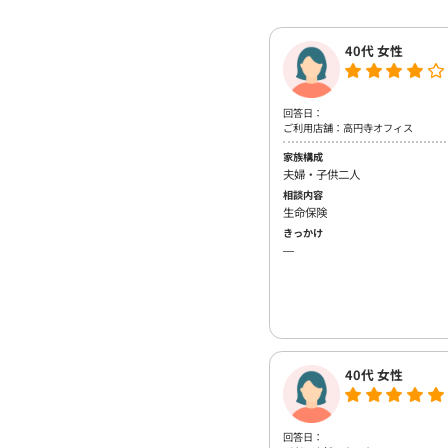
40代 女性
回答日：
ご利用店舗：高円寺オフィス
家族構成
夫婦・子供二人
相談内容
生命保険
きっかけ
―
40代 女性
回答日：