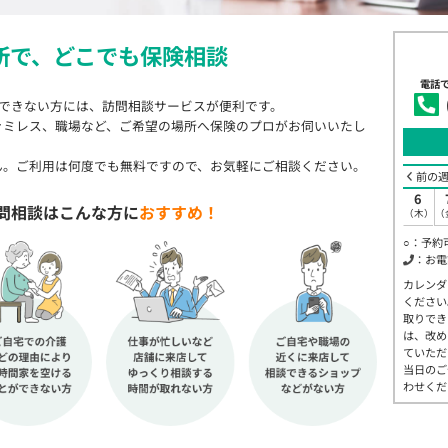
所で、
どこでも保険相談
電話
店できない方には、訪問相談サービスが便利です。
ァミレス、職場など、ご希望の場所へ保険のプロがお伺いいたし
ん。ご利用は何度でも無料ですので、お気軽にご相談ください。
前の
6
問相談はこんな方に
おすすめ！
（木）
（
○：予約
：お電
カレンダ
ください
取りでき
は、改め
ていただ
当日のご
わせくだ