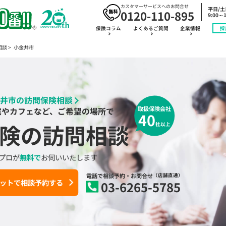
カスタマーサービスへのお問合せ
平日/
0120-110-895
9:00～1
保険コラム
よくあるご質問
企業情報
採
相談
小金井市
井市の訪問保険相談
取扱保険会社
宅やカフェなど、ご希望の場所で
40
険の訪問相談
社以上
プロが
無料で
お伺いいたします
電話で相談予約
・お問合せ
（店舗直通）
ットで相談予約する
03-6265-5785