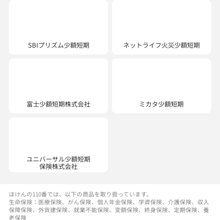
SBIプリズム少額短期
ネットライフ火災少額短期
ミカタ少額短期
富士少額短期株式会社
ユニバーサル少額短期
保険株式会社
ほけんの110番では、以下の商品を取り扱っています。
生命保険：医療保険、がん保険、個人年金保険、学資保険、介護保険、収入
保障保険、外貨建保険、就業不能保険、変額保険、終身保険、定期保険、養
老保険
損害保険：自動車保険、自転車保険、火災保険、傷害保険、企業賠償責任保
険、業務災害補償保険、ペット保険