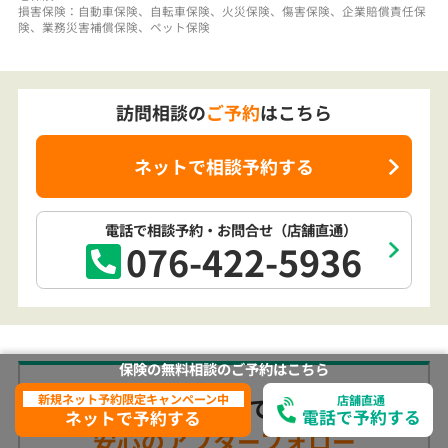
訪問相談の
ご予約
はこちら
ネットで相談予約する
電話で相談予約
・お問合せ
（店舗直通）
076-422-5936
訪問相談でも
安心のアフターフォロー
保険の無料相談の
ご予約は
こちら
新規ネット予約限定キャンペーン中
店舗直通
電話で予約する
ネットで予約する
各種お手続き全般も含め、ご契約後もお困り
なことがございましたら、お気軽にご連絡く