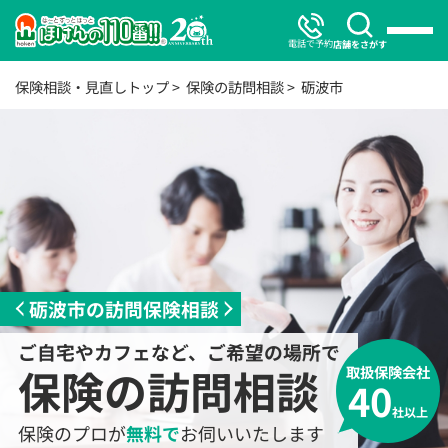
電話で予約
店舗をさがす
保険相談・見直しトップ
保険の訪問相談
砺波市
砺波市の訪問保険相談
ご自宅やカフェなど、ご希望の場所で
保険の訪問相談
取扱保険会社
40
社以上
保険のプロが
無料で
お伺いいたします