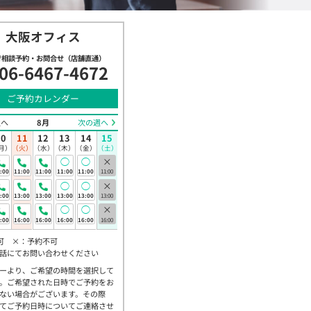
大阪オフィス
で相談予約・お問合せ（店舗直通）
06-6467-4672
ご予約カレンダー
週へ
8月
次の週へ
10
11
12
13
14
15
月）
（火）
（水）
（木）
（金）
（土）
◯
◯
×
:00
11:00
11:00
11:00
11:00
11:00
◯
◯
×
:00
13:00
13:00
13:00
13:00
13:00
◯
◯
×
:00
16:00
16:00
16:00
16:00
16:00
可 ×：予約不可
話にてお問い合わせください
ーより、ご希望の時間を選択して
。ご希望された日時でご予約をお
ない場合がございます。その際
てご予約日時についてご連絡させ