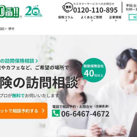
カスタマーサービスへのお問合せ
平日/
0120-110-895
9:00～1
保険コラム
よくあるご質問
企業情報
採
相談
堺市
の訪問保険相談
取扱保険会社
宅やカフェなど、ご希望の場所で
40
険の訪問相談
社以上
プロが
無料で
お伺いいたします
電話で相談予約
・お問合せ
（店舗直通）
ットで相談予約する
06-6467-4672