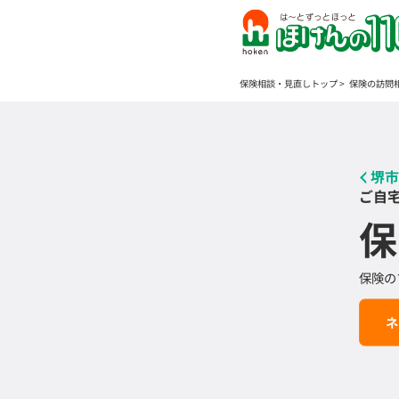
保険相談・見直しトップ
保険の訪問
堺市
ご自
保
保険の
ネ