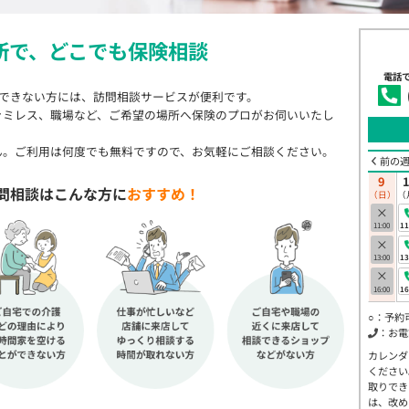
所で、
どこでも保険相談
電話
店できない方には、訪問相談サービスが便利です。
ァミレス、職場など、ご希望の場所へ保険のプロがお伺いいたし
ん。ご利用は何度でも無料ですので、お気軽にご相談ください。
前の
9
問相談はこんな方に
おすすめ！
（日）
（
×
11:00
11
×
13:00
13
×
16:00
16
○：予約
：お電
カレンダ
ください
取りでき
は、改め