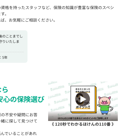
の資格を持ったスタッフなど、保険の知識が豊富な保険のスペシ
ます。
れば、お気軽にご相談ください。
後のことまでし
守りいたしま
：5年
なら
安心の保険選び
様の不安や疑問にお答
一緒に探して見つけて
《 120秒でわかるほけんの110番 》
悩んでいることがあれ