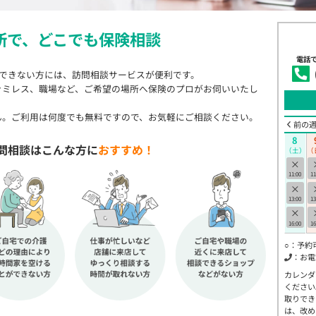
所で、
どこでも保険相談
電話
店できない方には、訪問相談サービスが便利です。
ァミレス、職場など、ご希望の場所へ保険のプロがお伺いいたし
ん。ご利用は何度でも無料ですので、お気軽にご相談ください。
前の
8
問相談はこんな方に
おすすめ！
（土）
（
×
11:00
11
×
13:00
13
×
16:00
16
○：予約
：お電
カレンダ
ください
取りでき
は、改め