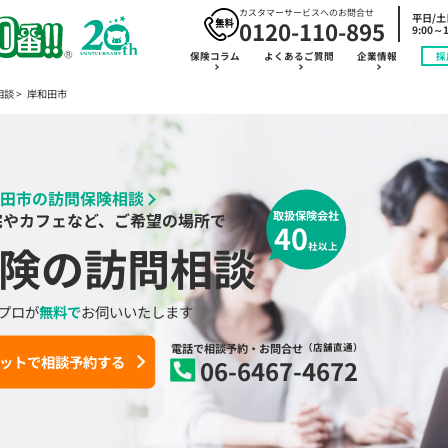
カスタマーサービスへのお問合せ
平日/
0120-110-895
9:00～1
保険コラム
よくあるご質問
企業情報
採
相談
岸和田市
田市の訪問保険相談
取扱保険会社
宅やカフェなど、ご希望の場所で
40
険の訪問相談
社以上
プロが
無料で
お伺いいたします
電話で相談予約
・お問合せ
（店舗直通）
ットで相談予約する
06-6467-4672