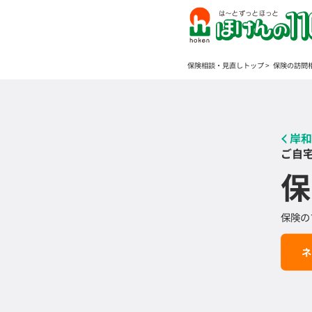
保険相談・見直しトップ
保険の訪問
岸和
ご自
保
保険の
ネ