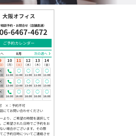
大阪オフィス
で相談予約・お問合せ（店舗直通）
06-6467-4672
ご予約カレンダー
週へ
8月
次の週へ
9
10
11
12
13
14
日）
（月）
（火）
（水）
（木）
（金）
×
◯
◯
◯
◯
:00
11:00
11:00
11:00
11:00
11:00
×
◯
◯
◯
◯
:00
13:00
13:00
13:00
13:00
13:00
×
◯
◯
◯
◯
:00
16:00
16:00
16:00
16:00
16:00
可 ×：予約不可
話にてお問い合わせください
ーより、ご希望の時間を選択して
。ご希望された日時でご予約をお
ない場合がございます。その際
てご予約日時についてご連絡させ