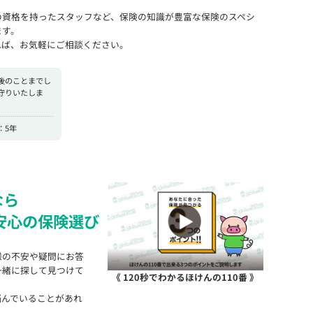
の資格を持ったスタッフなど、保険の知識が豊富な保険のスペシ
ます。
れば、お気軽にご相談ください。
後のことまでし
守りいたしま
：5年
なら
安心の保険選び
様の不安や疑問にお答
一緒に探して見つけて
《 120秒でわかるほけんの110番 》
悩んでいることがあれ