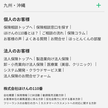
保険相談トップへ
保険相談窓口を探す
ほけんの110番とは？
ご相談の流れ
保険コラム
お客様の声
よくある質問
お問合せ
ほっとんくんの部屋
法人のお客様
法人保険トップへ
製造業向け法人保険
卸・小売業向け法人保険
医療業（美容、クリニック）
システム開発・クラウドサービス業
法人保険のお問合せフォーム
株式会社ほけんの110番
会社概要
採用情報
CSR活動
勧誘販売活動方針
お客様本位の業務運営に係る方針
反社会勢力に対する基本方針
フリーランスのお取引の方へ
カスタマーハラスメントへの対応に関する方針
日本生命グループ企業
日本生命保険相互会社
株式会社ＬＨＬ
（運営サイト：
保険相談ニアエル
／
くらべる保険なび
）
株式会社ライフサロン
株式会社ライフプラザパートナーズ