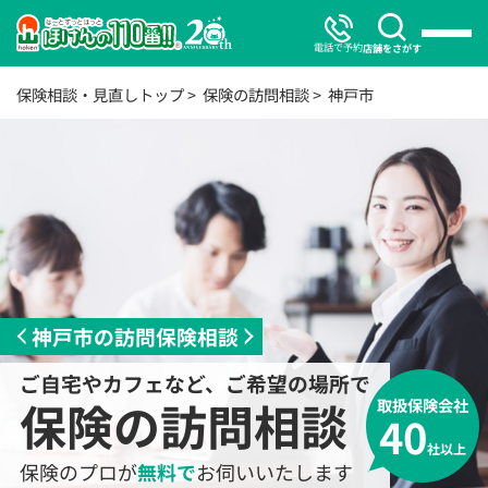
電話で予約
店舗をさがす
保険相談・見直しトップ
保険の訪問相談
神戸市
神戸市の訪問保険相談
ご自宅やカフェなど、ご希望の場所で
保険の訪問相談
取扱保険会社
40
社以上
保険のプロが
無料で
お伺いいたします