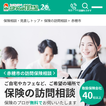
電話で予約
店舗をさがす
保険相談・見直しトップ
保険の訪問相談
赤穂市
赤穂市の訪問保険相談
ご自宅やカフェなど、ご希望の場所で
保険の訪問相談
取扱保険会社
40
社以上
保険のプロが
無料で
お伺いいたします