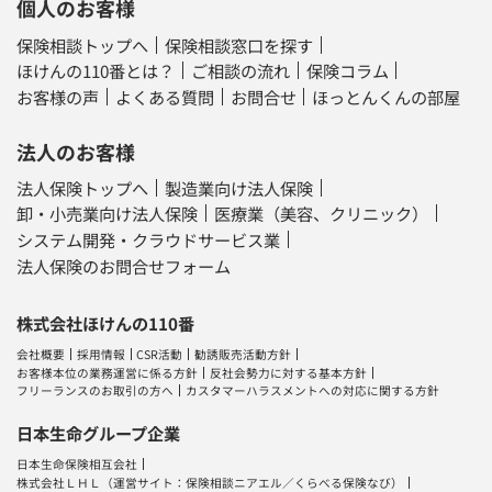
保険相談トップへ
保険相談窓口を探す
ほけんの110番とは？
ご相談の流れ
保険コラム
お客様の声
よくある質問
お問合せ
ほっとんくんの部屋
法人のお客様
法人保険トップへ
製造業向け法人保険
卸・小売業向け法人保険
医療業（美容、クリニック）
システム開発・クラウドサービス業
法人保険のお問合せフォーム
株式会社ほけんの110番
会社概要
採用情報
CSR活動
勧誘販売活動方針
お客様本位の業務運営に係る方針
反社会勢力に対する基本方針
フリーランスのお取引の方へ
カスタマーハラスメントへの対応に関する方針
日本生命グループ企業
日本生命保険相互会社
株式会社ＬＨＬ
（運営サイト：
保険相談ニアエル
／
くらべる保険なび
）
株式会社ライフサロン
株式会社ライフプラザパートナーズ