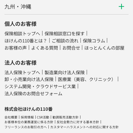
保険相談トップへ
保険相談窓口を探す
ほけんの110番とは？
ご相談の流れ
保険コラム
お客様の声
よくある質問
お問合せ
ほっとんくんの部屋
法人のお客様
法人保険トップへ
製造業向け法人保険
卸・小売業向け法人保険
医療業（美容、クリニック）
システム開発・クラウドサービス業
法人保険のお問合せフォーム
株式会社ほけんの110番
会社概要
採用情報
CSR活動
勧誘販売活動方針
お客様本位の業務運営に係る方針
反社会勢力に対する基本方針
フリーランスのお取引の方へ
カスタマーハラスメントへの対応に関する方針
日本生命グループ企業
日本生命保険相互会社
株式会社ＬＨＬ
（運営サイト：
保険相談ニアエル
／
くらべる保険なび
）
株式会社ライフサロン
株式会社ライフプラザパートナーズ