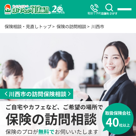
電話で予約
店舗をさがす
保険相談・見直しトップ
保険の訪問相談
川西市
川西市の訪問保険相談
ご自宅やカフェなど、ご希望の場所で
保険の訪問相談
取扱保険会社
40
社以上
保険のプロが
無料で
お伺いいたします