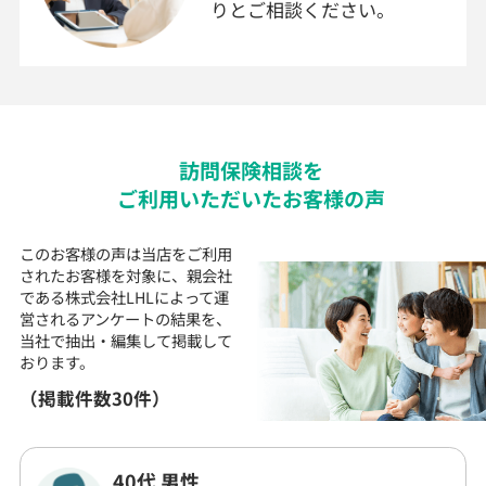
りとご相談ください。
訪問
保険
相談を
ご利用いただいた
お客様の声
このお客様の声は当店をご利用
されたお客様を対象に、
親会社
である株式会社LHLによって運
営される
アンケートの結果を、
当社で抽出・編集して
掲載して
おります。
（掲載件数30件）
40代 男性