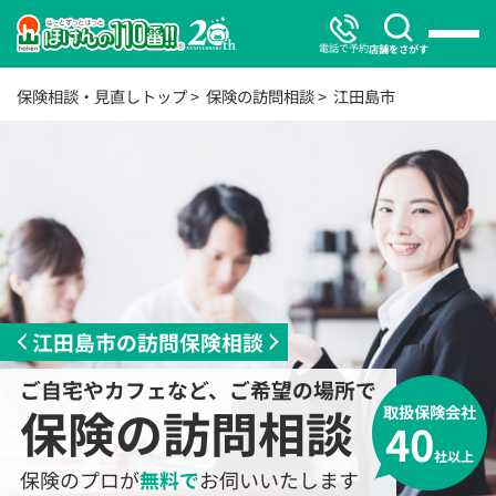
電話で予約
店舗をさがす
保険相談・見直しトップ
保険の訪問相談
江田島市
江田島市の訪問保険相談
ご自宅やカフェなど、ご希望の場所で
保険の訪問相談
取扱保険会社
40
社以上
保険のプロが
無料で
お伺いいたします