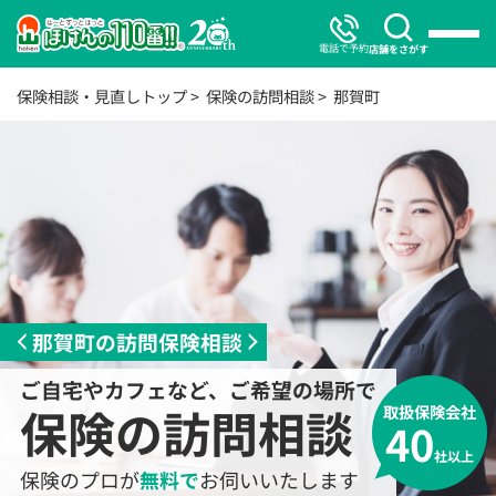
電話で予約
店舗をさがす
保険相談・見直しトップ
保険の訪問相談
那賀町
那賀町の訪問保険相談
ご自宅やカフェなど、ご希望の場所で
保険の訪問相談
取扱保険会社
40
社以上
保険のプロが
無料で
お伺いいたします