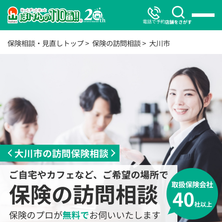
電話で予約
店舗をさがす
保険相談・見直しトップ
保険の訪問相談
大川市
大川市の訪問保険相談
ご自宅やカフェなど、ご希望の場所で
保険の訪問相談
取扱保険会社
40
社以上
保険のプロが
無料で
お伺いいたします