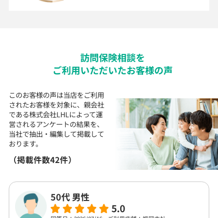
訪問
保険
相談を
ご利用いただいた
お客様の声
このお客様の声は当店をご利用
されたお客様を対象に、
親会社
である株式会社LHLによって運
営される
アンケートの結果を、
当社で抽出・編集して
掲載して
おります。
（掲載件数42件）
50代 男性
5.0