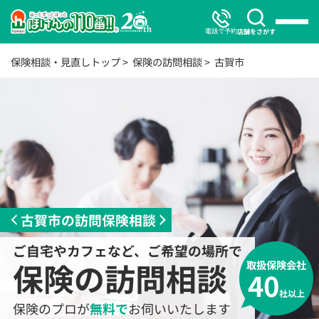
電話で予約
店舗をさがす
保険相談・見直しトップ
保険の訪問相談
古賀市
古賀市の訪問保険相談
ご自宅やカフェなど、ご希望の場所で
保険の訪問相談
取扱保険会社
40
社以上
保険のプロが
無料で
お伺いいたします