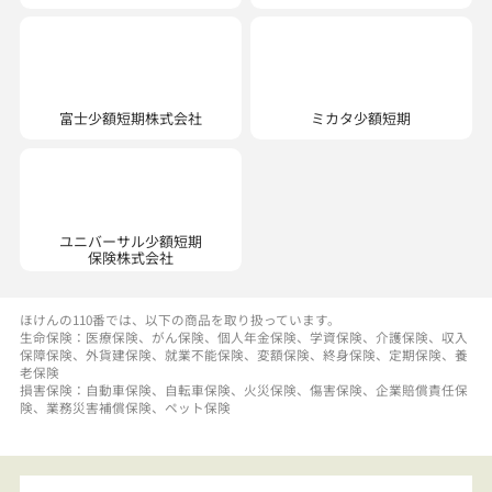
富士少額短期株式会社
ユニバーサル少額短期
保険株式会社
ほけんの110番では、以下の商品を取り扱っています。
生命保険：医療保険、がん保険、個人年金保険、学資保険、介護保険、収入
保障保険、外貨建保険、就業不能保険、変額保険、終身保険、定期保険、養
老保険
損害保険：自動車保険、自転車保険、火災保険、傷害保険、企業賠償責任保
険、業務災害補償保険、ペット保険
訪問相談の
ご予約
はこちら
ネットで相談予約する