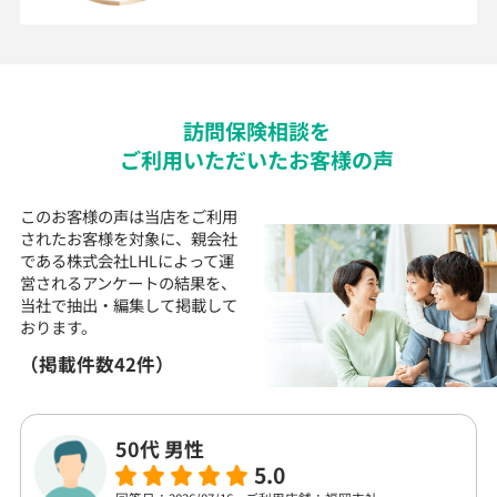
訪問
保険
相談を
ご利用いただいた
お客様の声
このお客様の声は当店をご利用
されたお客様を対象に、
親会社
である株式会社LHLによって運
営される
アンケートの結果を、
当社で抽出・編集して
掲載して
おります。
（掲載件数42件）
50代 男性
5.0