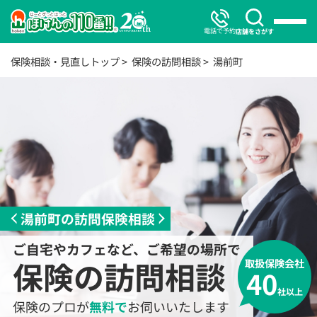
電話で予約
店舗をさがす
保険相談・見直しトップ
保険の訪問相談
湯前町
湯前町の訪問保険相談
ご自宅やカフェなど、ご希望の場所で
保険の訪問相談
取扱保険会社
40
社以上
保険のプロが
無料で
お伺いいたします