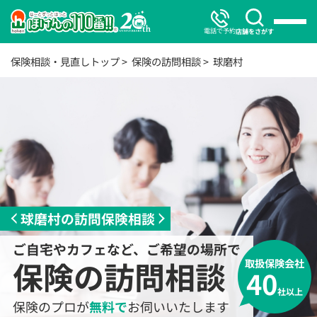
電話で予約
店舗をさがす
保険相談・見直しトップ
保険の訪問相談
球磨村
球磨村の訪問保険相談
ご自宅やカフェなど、ご希望の場所で
保険の訪問相談
取扱保険会社
40
社以上
保険のプロが
無料で
お伺いいたします