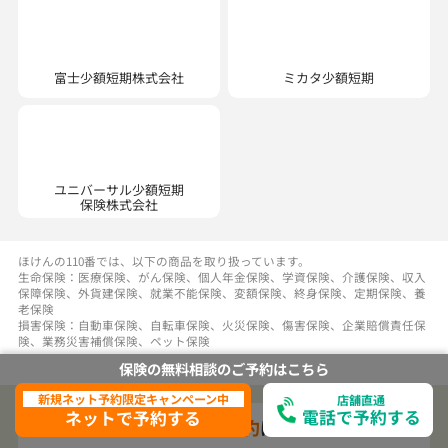
ミカタ少額短期
富士少額短期株式会社
ユニバーサル少額短期
保険株式会社
ほけんの110番では、以下の商品を取り扱っています。
生命保険：医療保険、がん保険、個人年金保険、学資保険、介護保険、収入
保障保険、外貨建保険、就業不能保険、変額保険、終身保険、定期保険、養
老保険
損害保険：自動車保険、自転車保険、火災保険、傷害保険、企業賠償責任保
険、業務災害補償保険、ペット保険
訪問相談の
ご予約
はこちら
保険の無料相談の
ご予約は
こちら
新規ネット予約限定キャンペーン中
店舗直通
電話で予約する
ネットで予約する
ネットで相談予約する