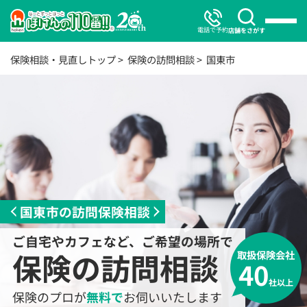
電話で予約
店舗をさがす
保険相談・見直しトップ
保険の訪問相談
国東市
国東市の訪問保険相談
ご自宅やカフェなど、ご希望の場所で
保険の訪問相談
取扱保険会社
40
社以上
保険のプロが
無料で
お伺いいたします