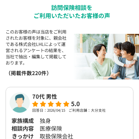
訪問
保険
相談を
ご利用いただいた
お客様の声
このお客様の声は当店をご利用
されたお客様を対象に、
親会社
である株式会社LHLによって運
営される
アンケートの結果を、
当社で抽出・編集して
掲載して
おります。
（掲載件数220件）
70代 男性
5.0
回答日：2026/04/15
ご利用店舗：大分支社
家族構成
独身
相談内容
医療保険
きっかけ
取扱保険会社