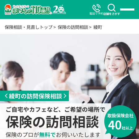
電話で予約
店舗をさがす
保険相談・見直しトップ
保険の訪問相談
綾町
綾町の訪問保険相談
ご自宅やカフェなど、ご希望の場所で
保険の訪問相談
取扱保険会社
40
社以上
保険のプロが
無料で
お伺いいたします