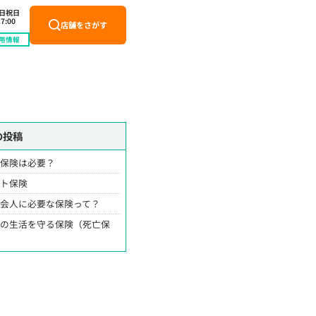
土日祝日
7:00
店舗をさがす
用情報
の投稿
ん保険は必要？
ット保険
社会人に必要な保険って？
族の生活を守る保険（死亡保
）