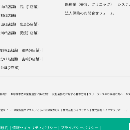
医療業（美容、クリニック）
システ
(2店舗)
(1店舗)
富山
石川
法人保険のお問合せフォーム
(1店舗)
京都
(1店舗)
(5店舗)
岡山
広島
(5店舗)
(1店舗)
香川
愛媛
(1店舗)
(4店舗)
佐賀
長崎
(11店舗)
(3店舗)
大分
宮崎
(2店舗)
沖縄
動方針
お客様本位の業務運営に係る方針
反社会勢力に対する基本方針
フリーランスのお取引の方へ
カ
運営サイト：
保険相談ニアエル
／
くらべる保険なび
）
株式会社ライフサロン
株式会社ライフプラザパートナ
用規約
情報セキュリティポリシー
プライバシーポリシー