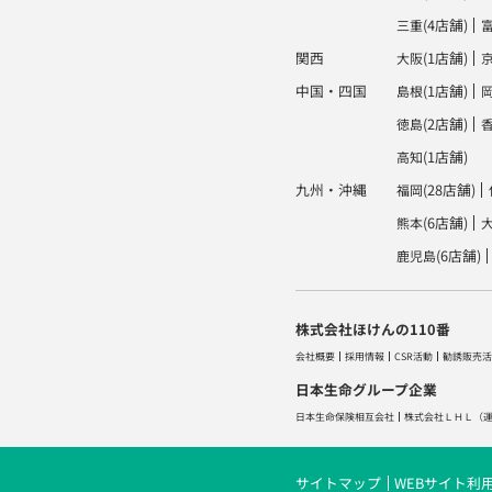
(4店舗)
三重
関西
(1店舗)
大阪
中国・四国
(1店舗)
島根
(2店舗)
徳島
(1店舗)
高知
九州・沖縄
(28店舗)
福岡
(6店舗)
熊本
(6店舗)
鹿児島
株式会社ほけんの110番
会社概要
採用情報
CSR活動
勧誘販売活
日本生命グループ企業
日本生命保険相互会社
株式会社ＬＨＬ
（
サイトマップ
WEBサイト利