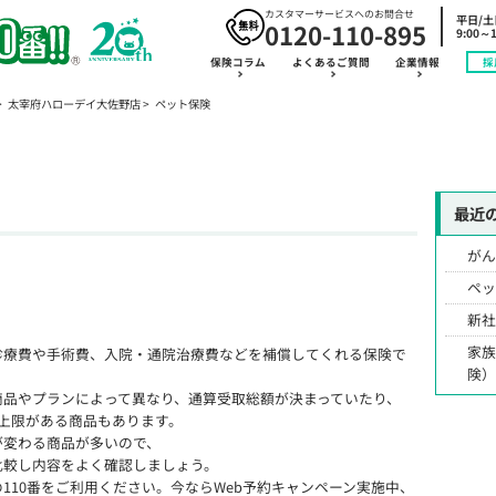
カスタマーサービスへのお問合せ
平日/
0120-110-895
9:00～1
保険コラム
よくあるご質問
企業情報
採
太宰府ハローデイ大佐野店
ペット保険
最近
が
ペ
新
家
診療費や手術費、入院・通院治療費などを補償してくれる保険で
険
商品やプランによって異なり、通算受取総額が決まっていたり、
上限がある商品もあります。
が変わる商品が多いので、
比較し内容をよく確認しましょう。
110番をご利用ください。今ならWeb予約キャンペーン実施中、