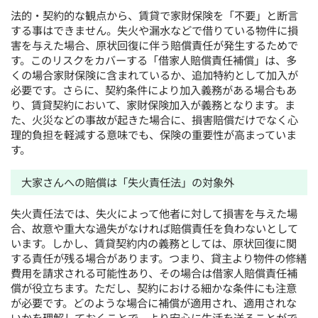
法的・契約的な観点から、賃貸で家財保険を「不要」と断言
する事はできません。失火や漏水などで借りている物件に損
害を与えた場合、原状回復に伴う賠償責任が発生するためで
す。このリスクをカバーする「借家人賠償責任補償」は、多
くの場合家財保険に含まれているか、追加特約として加入が
必要です。さらに、契約条件により加入義務がある場合もあ
り、賃貸契約において、家財保険加入が義務となります。ま
た、火災などの事故が起きた場合に、損害賠償だけでなく心
理的負担を軽減する意味でも、保険の重要性が高まっていま
す。
大家さんへの賠償は「失火責任法」の対象外
失火責任法では、失火によって他者に対して損害を与えた場
合、故意や重大な過失がなければ賠償責任を負わないとして
います。しかし、賃貸契約内の義務としては、原状回復に関
する責任が残る場合があります。つまり、貸主より物件の修繕
費用を請求される可能性あり、その場合は借家人賠償責任補
償が役立ちます。ただし、契約における細かな条件にも注意
が必要です。どのような場合に補償が適用され、適用されな
いかを理解しておくことで、より安心に生活を送ることがで