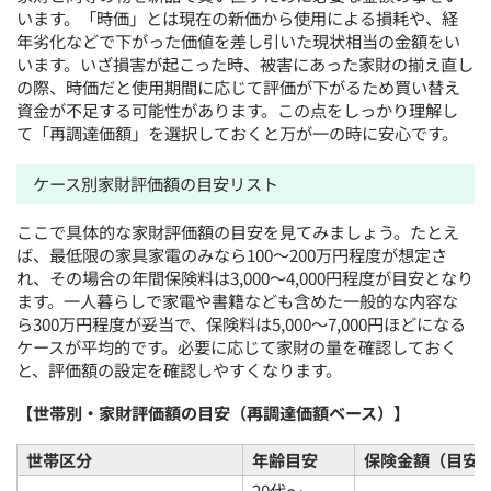
います。「時価」とは現在の新価から使用による損耗や、経
年劣化などで下がった価値を差し引いた現状相当の金額をい
います。いざ損害が起こった時、被害にあった家財の揃え直し
の際、時価だと使用期間に応じて評価が下がるため買い替え
資金が不足する可能性があります。この点をしっかり理解し
て「再調達価額」を選択しておくと万が一の時に安心です。
ケース別家財評価額の目安リスト
ここで具体的な家財評価額の目安を見てみましょう。たとえ
ば、最低限の家具家電のみなら100〜200万円程度が想定さ
れ、その場合の年間保険料は3,000〜4,000円程度が目安となり
ます。一人暮らしで家電や書籍なども含めた一般的な内容な
ら300万円程度が妥当で、保険料は5,000〜7,000円ほどになる
ケースが平均的です。必要に応じて家財の量を確認しておく
と、評価額の設定を確認しやすくなります。
【世帯別・家財評価額の目安（再調達価額ベース）】
世帯区分
年齢目安
保険金額（目安
20代〜